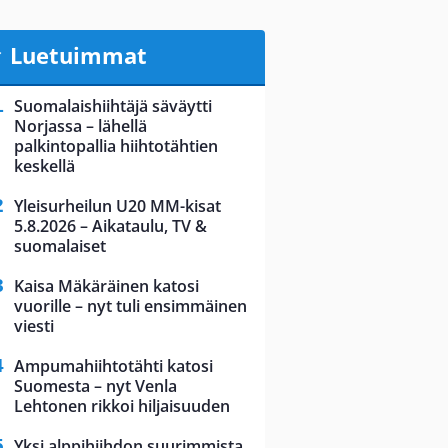
Luetuimmat
Suomalaishiihtäjä säväytti
Norjassa – lähellä
palkintopallia hiihtotähtien
keskellä
Yleisurheilun U20 MM-kisat
5.8.2026 – Aikataulu, TV &
suomalaiset
Kaisa Mäkäräinen katosi
vuorille – nyt tuli ensimmäinen
viesti
Ampumahiihtotähti katosi
Suomesta – nyt Venla
Lehtonen rikkoi hiljaisuuden
Yksi alppihiihdon suurimmista