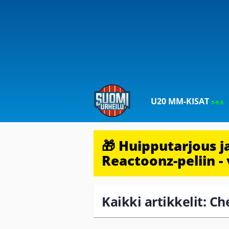
U20 MM-KISAT
5-9.8.
🎁 Huipputarjous 
Reactoonz-peliin - 
Kaikki artikkelit: C