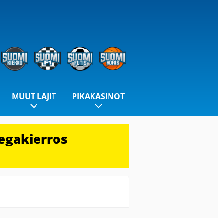
MUUT LAJIT
PIKAKASINOT
egakierros