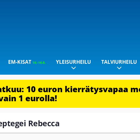
EM-KISAT
YLEISURHEILU
TALVIURHEILU
10.-16.8.
jatkuu: 10 euron kierrätysvapaa m
vain 1 eurolla!
heptegei Rebecca