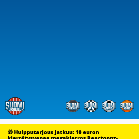
🎁 Huipputarjous jatkuu: 10 euron
kierrätysvapaa megakierros Reactoonz-