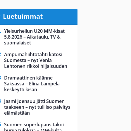
Luetuimmat
Yleisurheilun U20 MM-kisat
5.8.2026 – Aikataulu, TV &
suomalaiset
Ampumahiihtotähti katosi
Suomesta – nyt Venla
Lehtonen rikkoi hiljaisuuden
Dramaattinen käänne
Saksassa – Elina Lampela
keskeytti kisan
Jasmi Joensuu jätti Suomen
taakseen – nyt tuli iso päivitys
elämästään
Suomen superlupaus takoi
hurjia tuloksia – MM-kulta