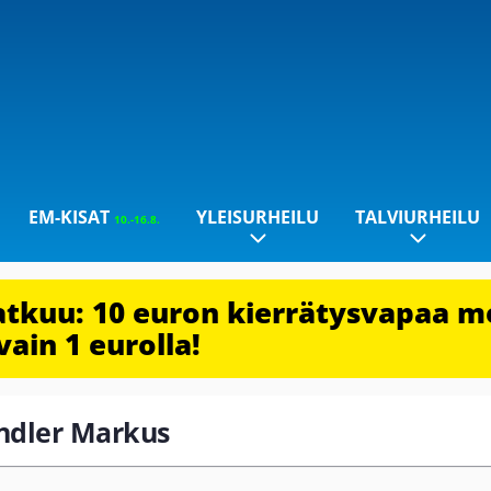
EM-KISAT
YLEISURHEILU
TALVIURHEILU
10.-16.8.
jatkuu: 10 euron kierrätysvapaa m
vain 1 eurolla!
andler Markus