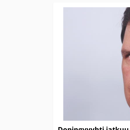
Dopingvyyhti jatkuu 