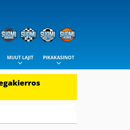
MUUT LAJIT
PIKAKASINOT
egakierros