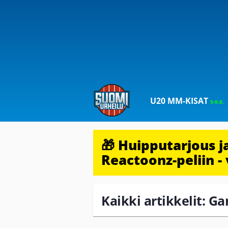
U20 MM-KISAT
5-9.8.
🎁 Huipputarjous 
Reactoonz-peliin - 
Kaikki artikkelit: G