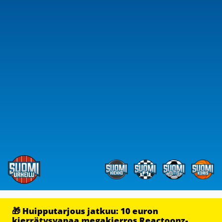
🎁 Huipputarjous jatkuu: 10 euron
kierrätysvapaa megakierros Reactoonz-