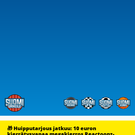
🎁 Huipputarjous jatkuu: 10 euron
kierrätysvapaa megakierros Reactoonz-