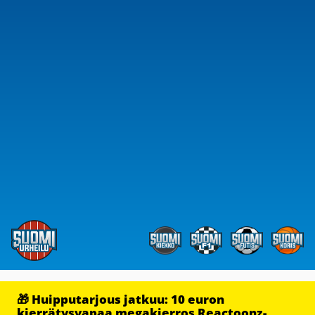
🎁 Huipputarjous jatkuu: 10 euron
kierrätysvapaa megakierros Reactoonz-