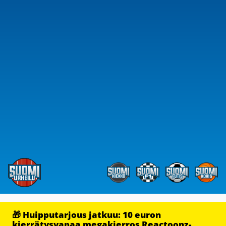
🎁 Huipputarjous jatkuu: 10 euron
kierrätysvapaa megakierros Reactoonz-