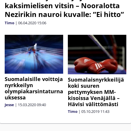
kaksimielisen vitsin – Nooralotta
Nezirikin nauroi kuvalle: ”Ei hitto”
Timo
|
06.04.2020
15:06
Suomalaisille voittoja
Suomalaisnyrkkeilijä
nyrkkeilyn
koki suuren
olympiakarsintaturna
pettymyksen MM-
uksessa
kisoissa Venäjällä –
Hävisi välittömästi
Jesse
|
15.03.2020
09:40
Timo
|
05.10.2019
11:43