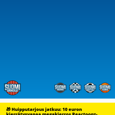
🎁 Huipputarjous jatkuu: 10 euron
kierrätysvapaa megakierros Reactoonz-