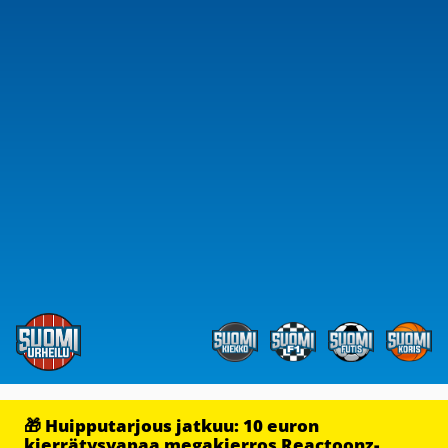
🎁 Huipputarjous jatkuu: 10 euron
kierrätysvapaa megakierros Reactoonz-