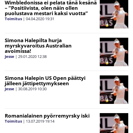
Wimbledonissa ei pelata tänä kesänä
– ”Positiivista, olen näin ollen
puolustava mestari kaksi vuotta”
Toimitus
|
04.04.2020
19:31
Simona Halepilta hurja
myrskyvaroitus Australian
avoimissa!
Jesse
|
29.01.2020
12:38
Simona Halepin US Open päättyi
jälleen jättipettymykseen
Jesse
|
30.08.2019
10:30
Romanialainen pyörremyrsky iski
Toimitus
|
13.07.2019
19:14