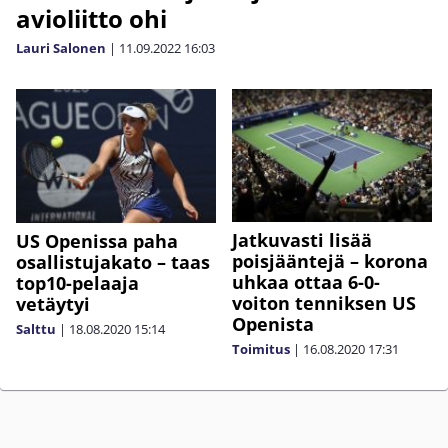
avioliitto ohi
Lauri Salonen
|
11.09.2022
16:03
Jatkuvasti lisää
US Openissa paha
poisjääntejä – korona
osallistujakato – taas
uhkaa ottaa 6-0-
top10-pelaaja
voiton tenniksen US
vetäytyi
Openista
Salttu
|
18.08.2020
15:14
Toimitus
|
16.08.2020
17:31