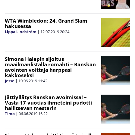
WTA Wimbledon: 24. Grand Slam
hakusessa
Lippa Lindström
|
12.07.2019
20:24
Simona Halepin sijoitus
maailmanlistalla romahti – Ranskan
avointen voittaja harppasi
kakkoseksi
Jesse
|
10.06.2019
11:42
Jättiyllätys Ranskan avoimissa! –
Vasta 17-vuotias ihmeteini pudotti
hallitsevan mestarin
Timo
|
06.06.2019
16:22