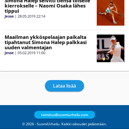
Simona Halep selvitti tiensä toiselle
kierrokselle – Naomi Osaka lähes
tippui
Jesse
|
28.05.2019
22:14
Maailman ykköspelaajan paikalta
tipahtanut Simona Halep palkkasi
uuden valmentajan
Jesse
|
05.02.2019
11:00
Lataa lisää
toimitus@suomiurheilu.com
© 2026 - SuomiUrheilu. Kaikki oikeudet pidätetään.