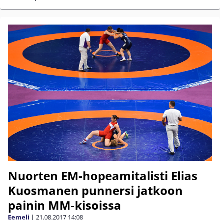
Nuorten EM-hopeamitalisti Elias
Kuosmanen punnersi jatkoon
painin MM-kisoissa
Eemeli
|
21.08.2017
14:08