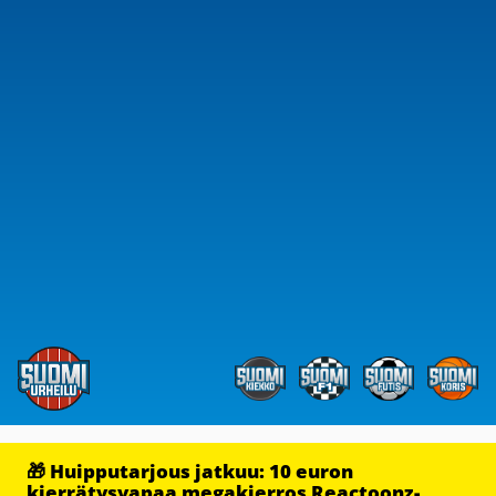
🎁 Huipputarjous jatkuu: 10 euron
kierrätysvapaa megakierros Reactoonz-