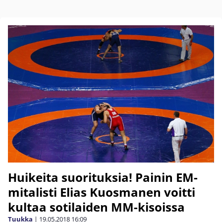
Huikeita suorituksia! Painin EM-
mitalisti Elias Kuosmanen voitti
kultaa sotilaiden MM-kisoissa
Tuukka
|
19.05.2018
16:09