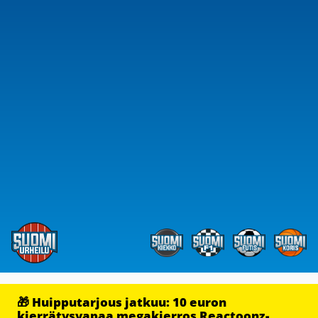
🎁 Huipputarjous jatkuu: 10 euron
kierrätysvapaa megakierros Reactoonz-