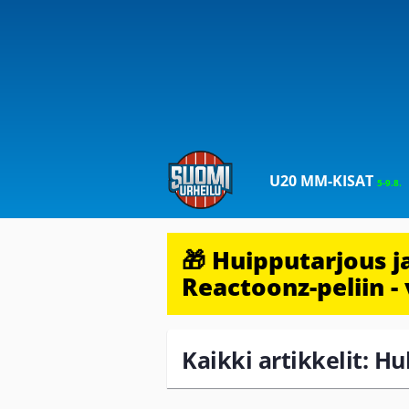
U20 MM-KISAT
5-9.8.
🎁 Huipputarjous 
Reactoonz-peliin - 
Kaikki artikkelit: H