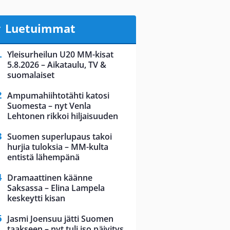
Luetuimmat
Yleisurheilun U20 MM-kisat
5.8.2026 – Aikataulu, TV &
suomalaiset
Ampumahiihtotähti katosi
Suomesta – nyt Venla
Lehtonen rikkoi hiljaisuuden
Suomen superlupaus takoi
hurjia tuloksia – MM-kulta
entistä lähempänä
Dramaattinen käänne
Saksassa – Elina Lampela
keskeytti kisan
Jasmi Joensuu jätti Suomen
taakseen – nyt tuli iso päivitys