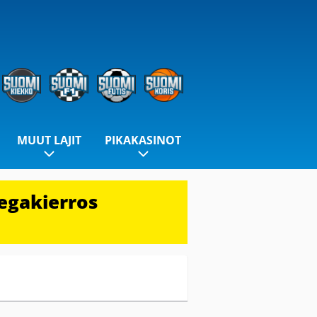
MUUT LAJIT
PIKAKASINOT
egakierros