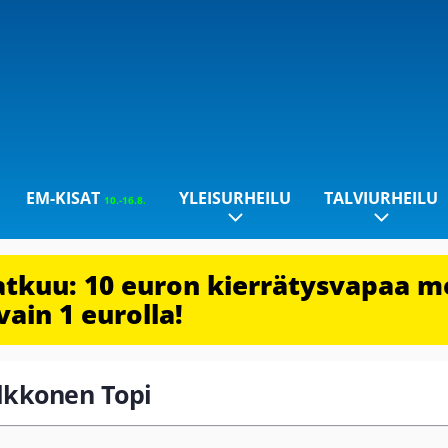
EM-KISAT
YLEISURHEILU
TALVIURHEILU
10.-16.8.
jatkuu: 10 euron kierrätysvapaa m
vain 1 eurolla!
ulkkonen Topi