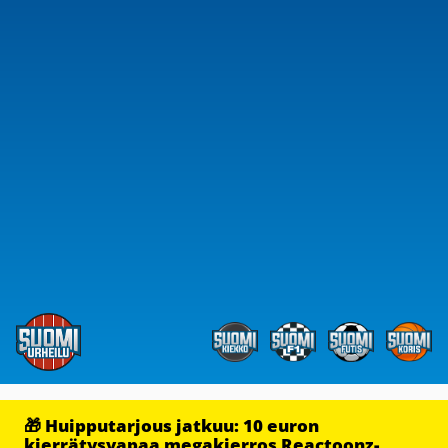
🎁 Huipputarjous jatkuu: 10 euron
kierrätysvapaa megakierros Reactoonz-