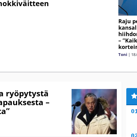
hokkiväitteen
Raju p
kansal
hiihdo
– ”Kai
kortei
Toni
|
18.
a ryöpytystä
apauksesta –
ta”