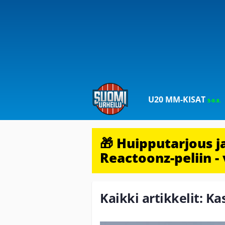
U20 MM-KISAT
5-9.8.
🎁 Huipputarjous 
Reactoonz-peliin - 
Kaikki artikkelit: K