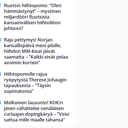
Ruotsin hiihtopomo: ”Olen
hämmästynyt” – mystinen
miljardööri Ruotsista
kansainvälisen hiihtoliiton
johtoon?
Raju pettymys! Norjan
kansallispäivä meni pilalle,
hiihdon MM-kisat jäivät
saamatta – ”Kaikki eivät pelaa
avoimin kortein”
Hiihtopomolle rajua
ryöpytystä Therese Johaugin
tapauksesta – ”Täysin
sopimatonta”
Melkoinen lausunto! KOK:n
jäsen vähättelee venäläisen
curlaajan dopingkäryä – ”Voisi
sattua mille maalle tahansa”