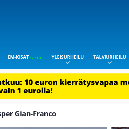
EM-KISAT
YLEISURHEILU
TALVIURHEILU
10.-16.8.
jatkuu: 10 euron kierrätysvapaa m
vain 1 eurolla!
asper Gian-Franco