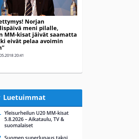
ettymys! Norjan
lispäivä meni pilalle,
n MM-kisat jäivät saamatta
kki eivät pelaa avoimin
n”
05.2018
20:41
Luetuimmat
Yleisurheilun U20 MM-kisat
5.8.2026 – Aikataulu, TV &
suomalaiset
Suomen superlupaus takoi