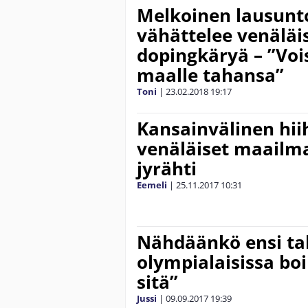
Melkoinen lausunto
vähättelee venäläi
dopingkäryä – ”Vois
maalle tahansa”
Toni
|
23.02.2018
19:17
Kansainvälinen hiih
venäläiset maailm
jyrähti
Eemeli
|
25.11.2017
10:31
Nähdäänkö ensi ta
olympialaisissa boi
sitä”
Jussi
|
09.09.2017
19:39