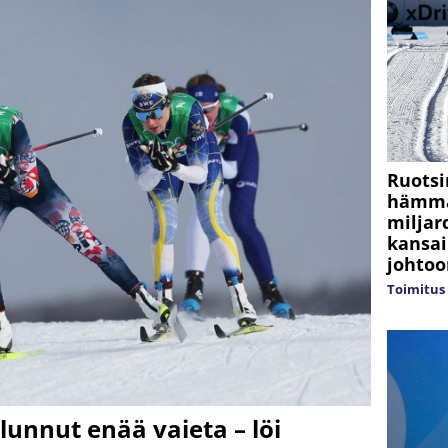
Ruotsi
hämmä
miljar
kansai
johtoo
Toimitus
lunnut enää vaieta – löi