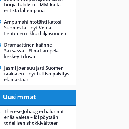
hurjia tuloksia – MM-kulta
entistä lähempänä
Ampumahiihtotähti katosi
Suomesta – nyt Venla
Lehtonen rikkoi hiljaisuuden
Dramaattinen käänne
Saksassa – Elina Lampela
keskeytti kisan
Jasmi Joensuu jätti Suomen
taakseen – nyt tuli iso päivitys
elämästään
Uusimmat
Therese Johaug ei halunnut
enää vaieta – löi pöytään
todellisen shokkiväitteen