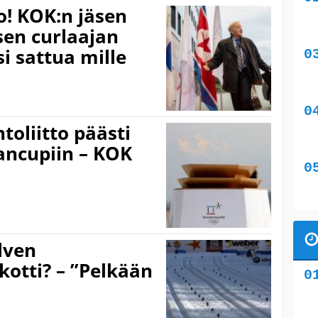
! KOK:n jäsen
sen curlaajan
i sattua mille
toliitto päästi
ancupiin – KOK
lven
kotti? – ”Pelkään