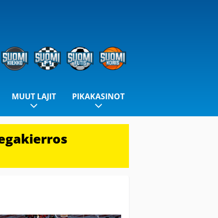
MUUT LAJIT
PIKAKASINOT
egakierros