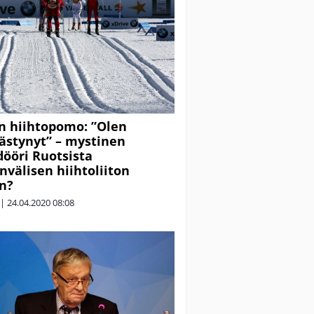
n hiihtopomo: ”Olen
stynyt” – mystinen
dööri Ruotsista
nvälisen hiihtoliiton
n?
|
24.04.2020
08:08