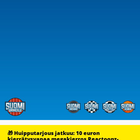
🎁 Huipputarjous jatkuu: 10 euron
kierrätysvapaa megakierros Reactoonz-