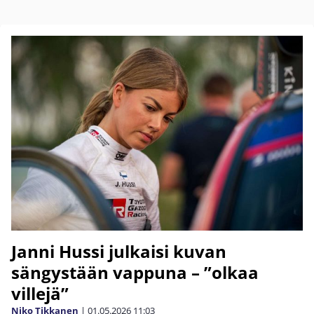
Janni Hussi julkaisi kuvan
sängystään vappuna – ”olkaa
villejä”
Niko Tikkanen
|
01.05.2026
11:03