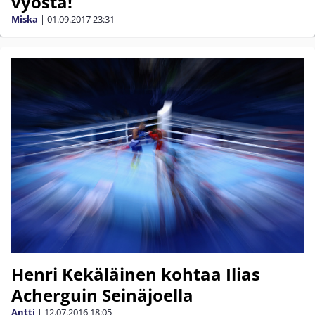
vyöstä!
Miska
|
01.09.2017
23:31
Henri Kekäläinen kohtaa Ilias
Acherguin Seinäjoella
Antti
|
12.07.2016
18:05