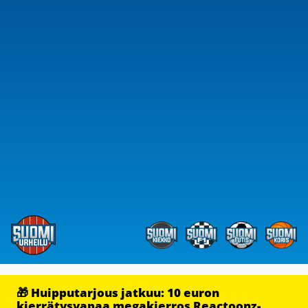
🎁 Huipputarjous jatkuu: 10 euron
kierrätysvapaa megakierros Reactoonz-