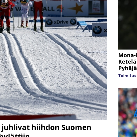
Mona-L
Ketelä
Pyhäjä
Toimitus
n juhlivat hiihdon Suomen
hylättiin