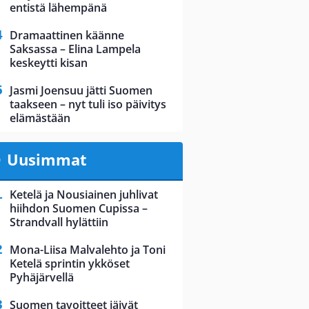
entistä lähempänä
Dramaattinen käänne
Saksassa – Elina Lampela
keskeytti kisan
Jasmi Joensuu jätti Suomen
taakseen – nyt tuli iso päivitys
elämästään
Uusimmat
Ketelä ja Nousiainen juhlivat
hiihdon Suomen Cupissa –
Strandvall hylättiin
Mona-Liisa Malvalehto ja Toni
Ketelä sprintin ykköset
Pyhäjärvellä
Suomen tavoitteet jäivät