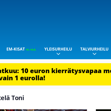
EM-KISAT
YLEISURHEILU
TALVIURHEILU
10.-16.8.
jatkuu: 10 euron kierrätysvapaa m
vain 1 eurolla!
telä Toni