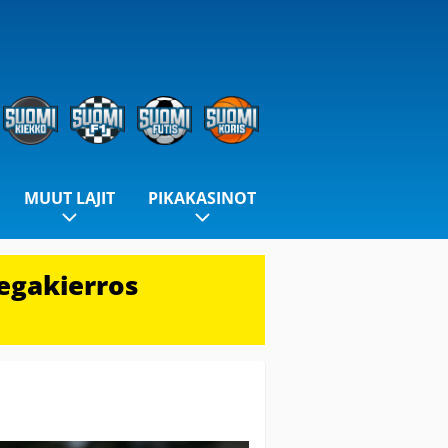
MUUT LAJIT
PIKAKASINOT
egakierros