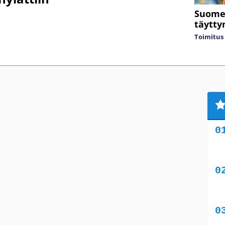
Suomen
täytty
Toimitus