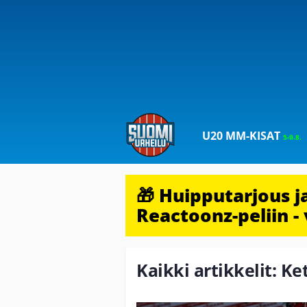
U20 MM-KISAT
5-9.8.
🎁 Huipputarjous 
Reactoonz-peliin - 
Kaikki artikkelit: Ke