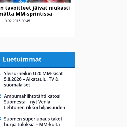
 tavoitteet jäivät niukasti
mättä MM-sprintissä
|
19.02.2015
20:45
Luetuimmat
Yleisurheilun U20 MM-kisat
5.8.2026 – Aikataulu, TV &
suomalaiset
Ampumahiihtotähti katosi
Suomesta – nyt Venla
Lehtonen rikkoi hiljaisuuden
Suomen superlupaus takoi
hurjia tuloksia – MM-kulta