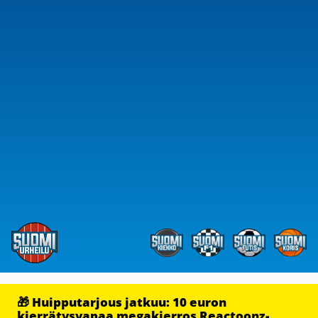
🎁 Huipputarjous jatkuu: 10 euron
kierrätysvapaa megakierros Reactoonz-