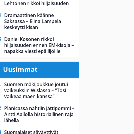
Lehtonen rikkoi hiljaisuuden
Dramaattinen käänne
Saksassa – Elina Lampela
keskeytti kisan
Daniel Kosonen rikkoi
hiljaisuuden ennen EM-kisoja –
napakka viesti epäilijöille
Uusimmat
Suomen mäkijoukkue joutui
vaikeuksiin Wislassa – ”Tosi
vaikeaa mäen kanssa”
Planicassa nähtiin jättipommi –
Antti Aallolla historiallinen raja
lähellä
Suomalaiset säväyttivät