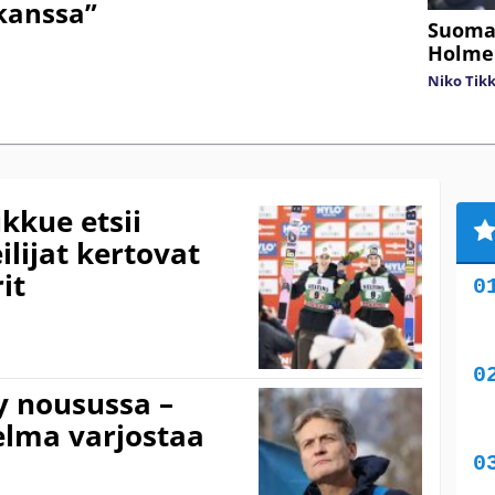
kanssa”
Suomal
Holme
Niko Tik
kue etsii
lijat kertovat
it
 nousussa –
elma varjostaa