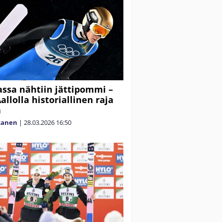
assa nähtiin jättipommi –
allolla historiallinen raja
ä
kanen
|
28.03.2026
16:50