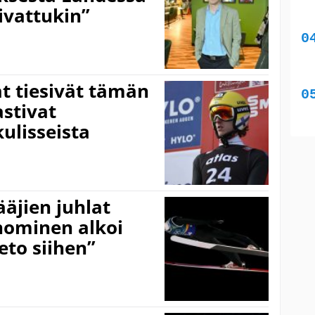
ivattukin”
 tiesivät tämän
astivat
ulisseista
jien juhlat
unominen alkoi
to siihen”