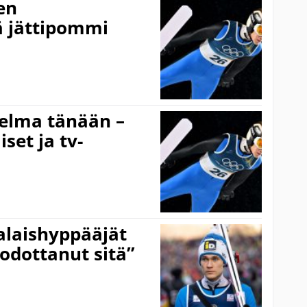
en
 jättipommi
jelma tänään –
set ja tv-
laishyppääjät
 odottanut sitä”