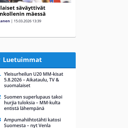
aiset säväyttivät
nkollenin mäessä
kanen
|
15.03.2026
13:39
Luetuimmat
Yleisurheilun U20 MM-kisat
5.8.2026 – Aikataulu, TV &
suomalaiset
Suomen superlupaus takoi
hurjia tuloksia – MM-kulta
entistä lähempänä
Ampumahiihtotähti katosi
Suomesta – nyt Venla