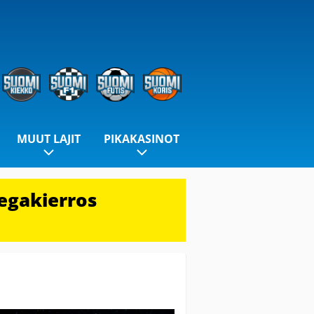
MUUT LAJIT
PIKAKASINOT
egakierros