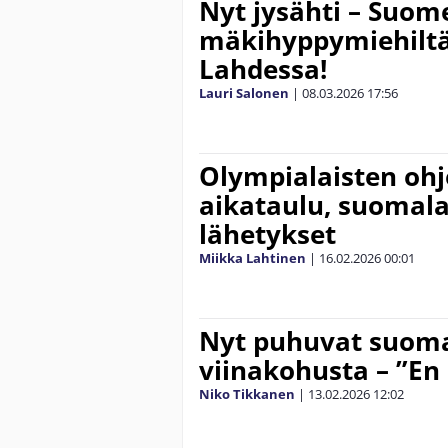
Nyt jysähti – Suom
mäkihyppymiehiltä
Lahdessa!
Lauri Salonen
|
08.03.2026
17:56
Olympialaisten oh
aikataulu, suomalai
lähetykset
Miikka Lahtinen
|
16.02.2026
00:01
Nyt puhuvat suoma
viinakohusta – ”En
Niko Tikkanen
|
13.02.2026
12:02