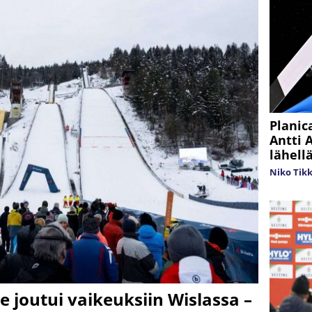
Planic
Antti A
lähell
Niko Tik
joutui vaikeuksiin Wislassa –