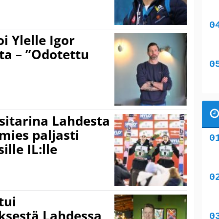
 Ylelle Igor
ta – ”Odotettu
sitarina Lahdesta
ies paljasti
lle IL:lle
tui
ksestä Lahdessa