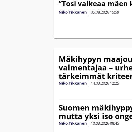
”Tosi vaikeaa mäen 
Niko Tikkanen
|
05.08.2026
15:59
Mäkihypyn maajouk
valmentajaa – urhei
tärkeimmät kriteer
Niko Tikkanen
|
14.03.2026
12:25
Suomen mäkihyppy
mutta yksi iso ong
Niko Tikkanen
|
10.03.2026
08:45