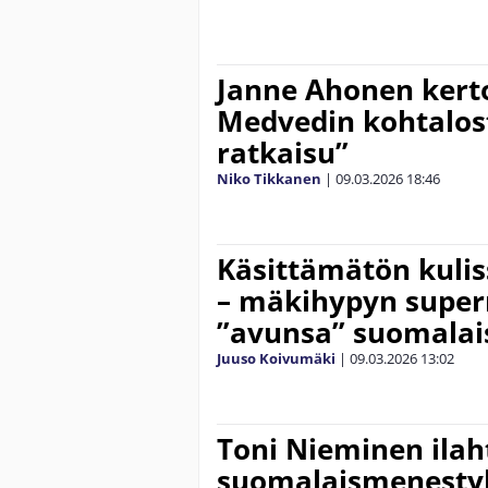
Janne Ahonen kertoi
Medvedin kohtalos
ratkaisu”
Niko Tikkanen
|
09.03.2026
18:46
Käsittämätön kulis
– mäkihypyn superm
”avunsa” suomalaisi
Juuso Koivumäki
|
09.03.2026
13:02
Toni Nieminen ilah
suomalaismenesty