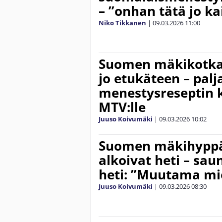
– ”onhan tätä jo ka
Niko Tikkanen
|
09.03.2026
11:00
Suomen mäkikotkat
jo etukäteen – palj
menestysreseptin k
MTV:lle
Juuso Koivumäki
|
09.03.2026
10:02
Suomen mäkihyppää
alkoivat heti – sa
heti: ”Muutama mie
Juuso Koivumäki
|
09.03.2026
08:30