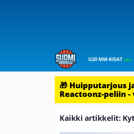
U20 MM-KISAT
5-9.8.
🎁 Huipputarjous 
Reactoonz-peliin - 
Kaikki artikkelit: K