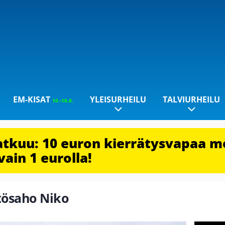
EM-KISAT
YLEISURHEILU
TALVIURHEILU
10.-16.8.
jatkuu: 10 euron kierrätysvapaa m
vain 1 eurolla!
ytösaho Niko