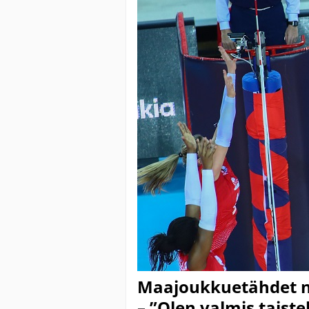
Maajoukkuetähdet no
– ”Olen valmis taist