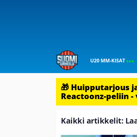
U20 MM-KISAT
5-9.8.
🎁 Huipputarjous 
Reactoonz-peliin - 
Kaikki artikkelit: L