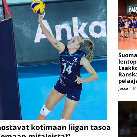
Suoma
lentop
Laakko
Ranska
pelaaj
Jesse
|
10
stavat kotimaan liigan tasoa
elemaan mitaleista!”