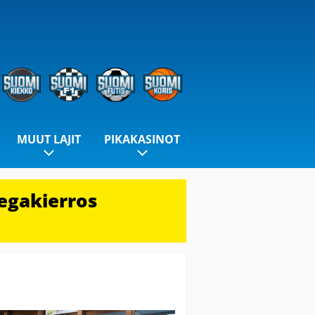
MUUT LAJIT
PIKAKASINOT
egakierros