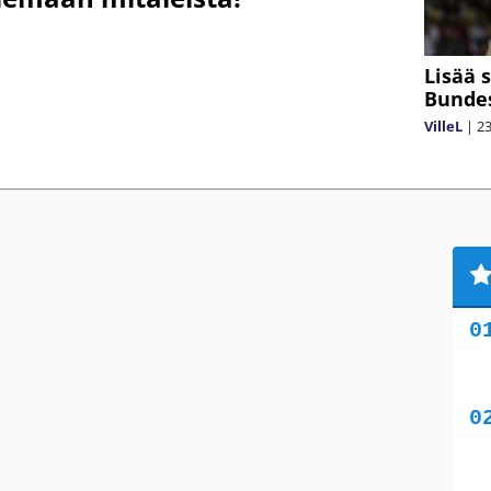
Lisää 
Bunde
VilleL
|
23