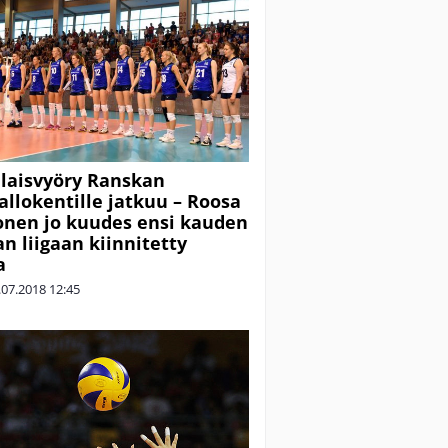
laisvyöry Ranskan
allokentille jatkuu – Roosa
nen jo kuudes ensi kauden
n liigaan kiinnitetty
a
.07.2018
12:45