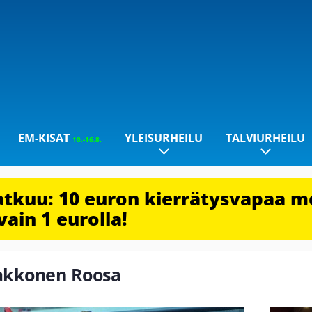
EM-KISAT
YLEISURHEILU
TALVIURHEILU
10.-16.8.
jatkuu: 10 euron kierrätysvapaa m
vain 1 eurolla!
aakkonen Roosa