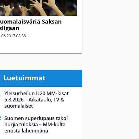
suomalaisväriä Saksan
sligaan
.06.2017
08:38
Luetuimmat
Yleisurheilun U20 MM-kisat
5.8.2026 – Aikataulu, TV &
suomalaiset
Suomen superlupaus takoi
hurjia tuloksia – MM-kulta
entistä lähempänä