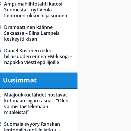
Ampumahiihtotähti katosi
Suomesta – nyt Venla
Lehtonen rikkoi hiljaisuuden
Dramaattinen käänne
Saksassa – Elina Lampela
keskeytti kisan
Daniel Kosonen rikkoi
hiljaisuuden ennen EM-kisoja –
napakka viesti epäilijöille
Uusimmat
Maajoukkuetähdet nostavat
kotimaan liigan tasoa – ”Olen
valmis taistelemaan
mitaleista!”
Suomalaisvyöry Ranskan
lentopallokentille jatkuu –