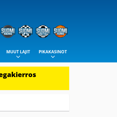
MUUT LAJIT
PIKAKASINOT
egakierros