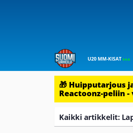
U20 MM-KISAT
5-9.8.
🎁 Huipputarjous 
Reactoonz-peliin - 
Kaikki artikkelit: L