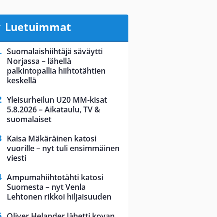
Luetuimmat
Suomalaishiihtäjä säväytti
Norjassa – lähellä
palkintopallia hiihtotähtien
keskellä
Yleisurheilun U20 MM-kisat
5.8.2026 – Aikataulu, TV &
suomalaiset
Kaisa Mäkäräinen katosi
vuorille – nyt tuli ensimmäinen
viesti
Ampumahiihtotähti katosi
Suomesta – nyt Venla
Lehtonen rikkoi hiljaisuuden
Oliver Helander lähetti kovan