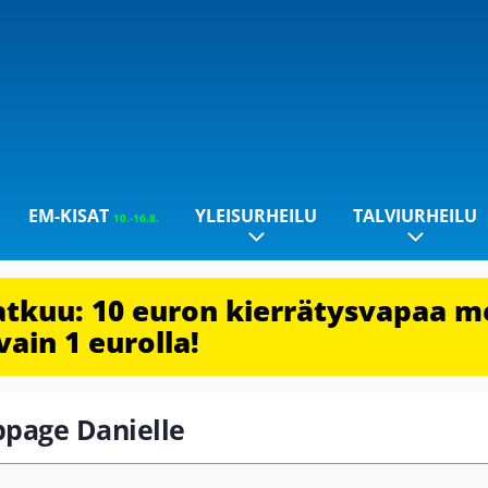
EM-KISAT
YLEISURHEILU
TALVIURHEILU
10.-16.8.
jatkuu: 10 euron kierrätysvapaa m
vain 1 eurolla!
appage Danielle