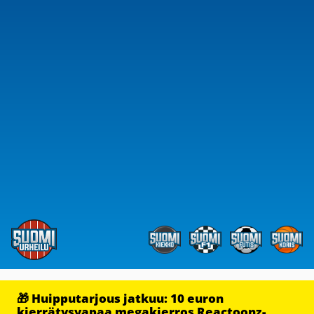
🎁 Huipputarjous jatkuu: 10 euron
kierrätysvapaa megakierros Reactoonz-