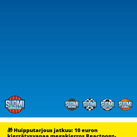
🎁 Huipputarjous jatkuu: 10 euron
kierrätysvapaa megakierros Reactoonz-