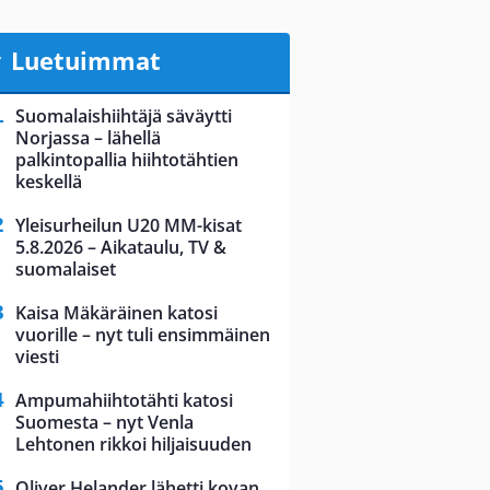
Luetuimmat
Suomalaishiihtäjä säväytti
Norjassa – lähellä
palkintopallia hiihtotähtien
keskellä
Yleisurheilun U20 MM-kisat
5.8.2026 – Aikataulu, TV &
suomalaiset
Kaisa Mäkäräinen katosi
vuorille – nyt tuli ensimmäinen
viesti
Ampumahiihtotähti katosi
Suomesta – nyt Venla
Lehtonen rikkoi hiljaisuuden
Oliver Helander lähetti kovan