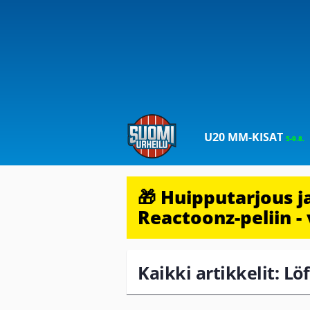
U20 MM-KISAT
5-9.8.
🎁 Huipputarjous 
Reactoonz-peliin - 
Kaikki artikkelit: Lö