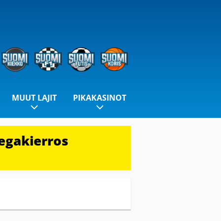
MUUT LAJIT
PIKAKASINOT
egakierros