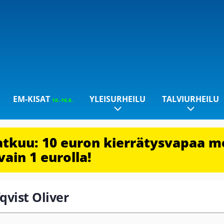
EM-KISAT
YLEISURHEILU
TALVIURHEILU
10.-16.8.
jatkuu: 10 euron kierrätysvapaa m
vain 1 eurolla!
fqvist Oliver