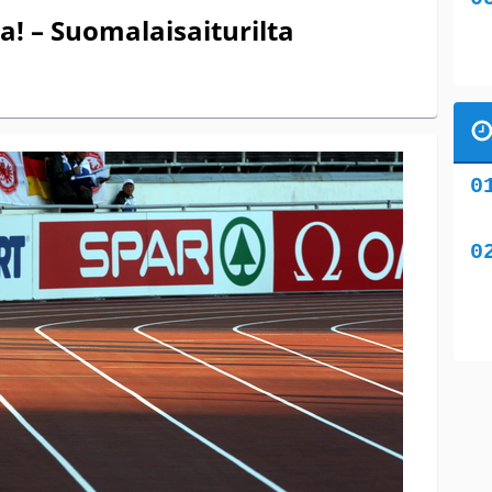
! – Suomalaisaiturilta