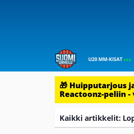
U20 MM-KISAT
5-9.8.
🎁 Huipputarjous 
Reactoonz-peliin - 
Kaikki artikkelit: L