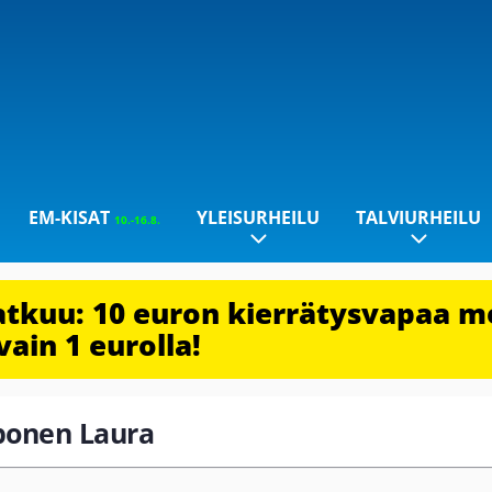
EM-KISAT
YLEISURHEILU
TALVIURHEILU
10.-16.8.
jatkuu: 10 euron kierrätysvapaa m
vain 1 eurolla!
oponen Laura