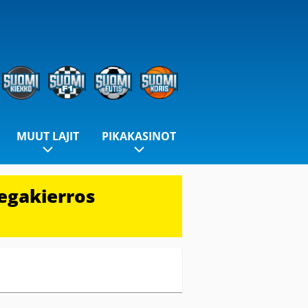
MUUT LAJIT
PIKAKASINOT
egakierros