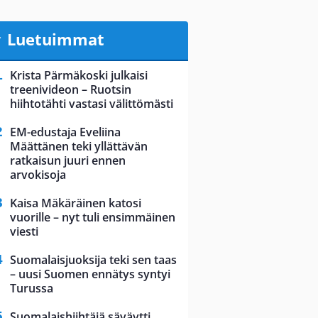
Luetuimmat
Krista Pärmäkoski julkaisi
treenivideon – Ruotsin
hiihtotähti vastasi välittömästi
EM-edustaja Eveliina
Määttänen teki yllättävän
ratkaisun juuri ennen
arvokisoja
Kaisa Mäkäräinen katosi
vuorille – nyt tuli ensimmäinen
viesti
Suomalaisjuoksija teki sen taas
– uusi Suomen ennätys syntyi
Turussa
Suomalaishiihtäjä säväytti