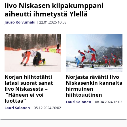
Iivo Niskasen kilpakumppani
aiheutti ihmetystä Ylellä
Juuso Koivumäki
|
22.01.2026
10:58
Norjan hiihtotähti
Norjasta rävähti Iivo
latasi suorat sanat
Niskasenkin kannalta
Iivo Niskasesta –
hirmuinen
”Häneen ei voi
hiihtouutinen
luottaa”
Lauri Salonen
|
08.04.2024
16:03
Lauri Salonen
|
05.12.2024
20:02