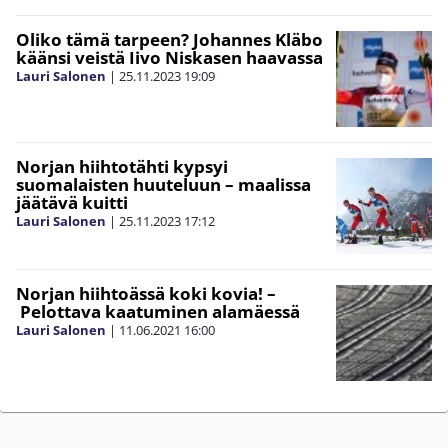
Oliko tämä tarpeen? Johannes Kläbo
käänsi veistä Iivo Niskasen haavassa
Lauri Salonen
|
25.11.2023
19:09
Norjan hiihtotähti kypsyi
suomalaisten huuteluun – maalissa
jäätävä kuitti
Lauri Salonen
|
25.11.2023
17:12
Norjan hiihtoässä koki kovia! –
Pelottava kaatuminen alamäessä
Lauri Salonen
|
11.06.2021
16:00