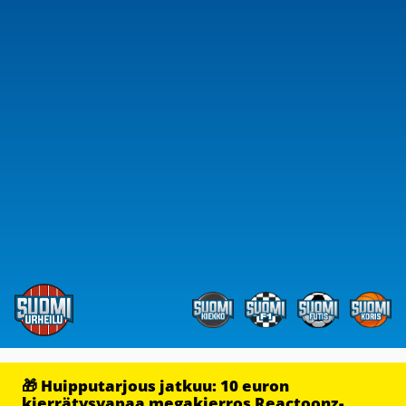
🎁 Huipputarjous jatkuu: 10 euron
kierrätysvapaa megakierros Reactoonz-