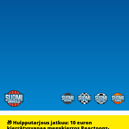
🎁 Huipputarjous jatkuu: 10 euron
kierrätysvapaa megakierros Reactoonz-