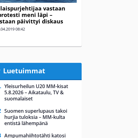
aispurjehtijaa vastaan
protesti meni läpi –
istaan päivittyi diskaus
.04.2019
08:42
Luetuimmat
Yleisurheilun U20 MM-kisat
5.8.2026 – Aikataulu, TV &
suomalaiset
Suomen superlupaus takoi
hurjia tuloksia – MM-kulta
entistä lähempänä
Ampumahiihtotähti katosi