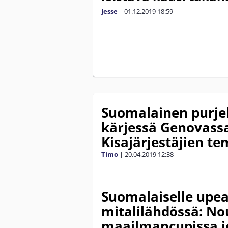
Jesse
|
01.12.2019
18:59
Suomalainen purjeh
kärjessä Genovassa
Kisajärjestäjien t
Timo
|
20.04.2019
12:38
Suomalaiselle upea
mitalilähdössä: No
maailmancupissa jo