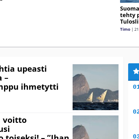
Suomal
tehty 
Tulosl
Timo
|
21
tia upeasti
 –
emppu ihmetytti
 voitto
usi
 toiseksi! – ”Ihan