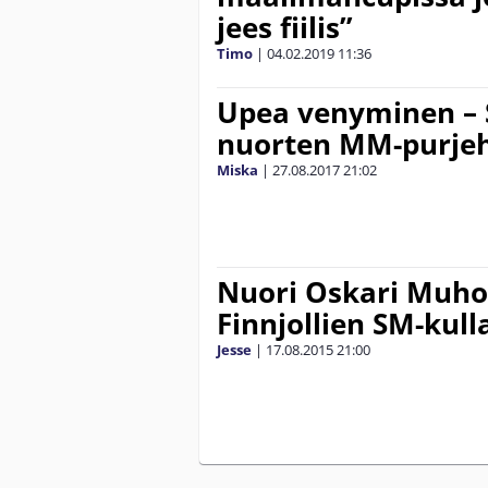
jees fiilis”
Timo
|
04.02.2019
11:36
Upea venyminen – 
nuorten MM-purje
Miska
|
27.08.2017
21:02
Nuori Oskari Muho
Finnjollien SM-kull
Jesse
|
17.08.2015
21:00