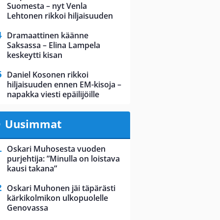
Suomesta – nyt Venla
Lehtonen rikkoi hiljaisuuden
Dramaattinen käänne
Saksassa – Elina Lampela
keskeytti kisan
Daniel Kosonen rikkoi
hiljaisuuden ennen EM-kisoja –
napakka viesti epäilijöille
Uusimmat
Oskari Muhosesta vuoden
purjehtija: ”Minulla on loistava
kausi takana”
Oskari Muhonen jäi täpärästi
kärkikolmikon ulkopuolelle
Genovassa