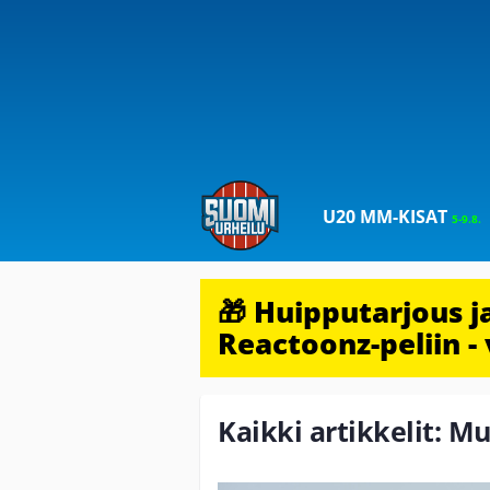
U20 MM-KISAT
5-9.8.
🎁 Huipputarjous 
Reactoonz-peliin - 
Kaikki artikkelit: M