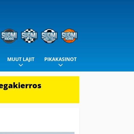
MUUT LAJIT
PIKAKASINOT
egakierros