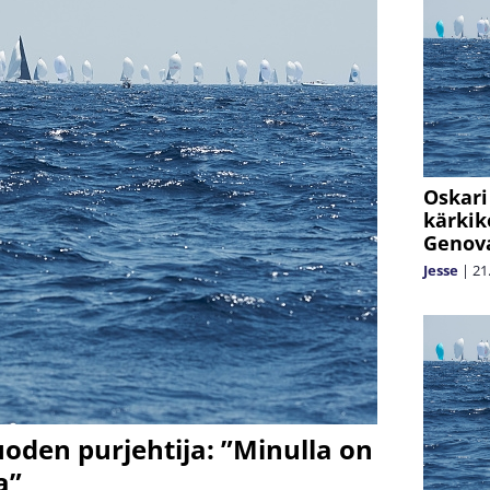
Oskari
kärkik
Genov
Jesse
|
21
oden purjehtija: ”Minulla on
a”