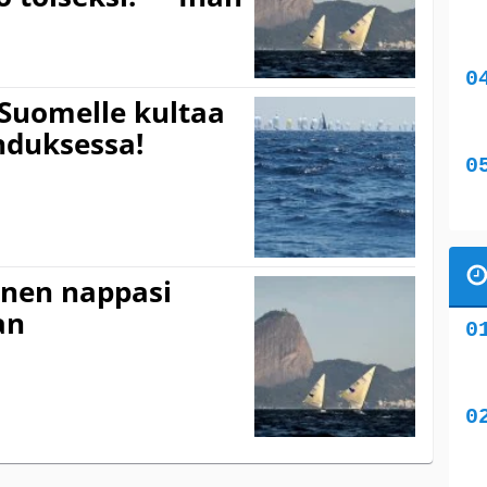
Suomelle kultaa
hduksessa!
nen nappasi
an