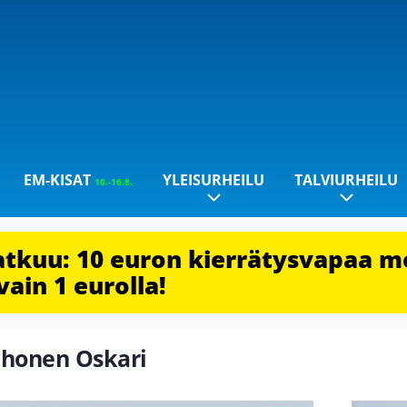
EM-KISAT
YLEISURHEILU
TALVIURHEILU
10.-16.8.
jatkuu: 10 euron kierrätysvapaa m
vain 1 eurolla!
uhonen Oskari