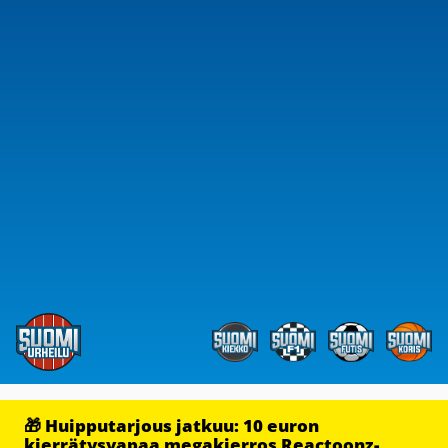
🎁 Huipputarjous jatkuu: 10 euron
kierrätysvapaa megakierros Reactoonz-