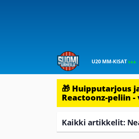
U20 MM-KISAT
5-9.8.
🎁 Huipputarjous 
Reactoonz-peliin - 
Kaikki artikkelit: Ne