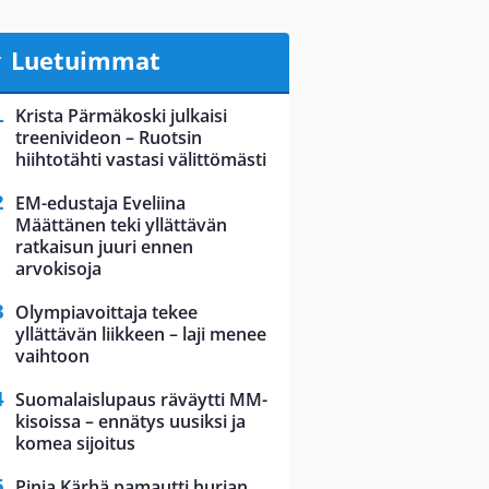
Luetuimmat
Krista Pärmäkoski julkaisi
treenivideon – Ruotsin
hiihtotähti vastasi välittömästi
EM-edustaja Eveliina
Määttänen teki yllättävän
ratkaisun juuri ennen
arvokisoja
Olympiavoittaja tekee
yllättävän liikkeen – laji menee
vaihtoon
Suomalaislupaus räväytti MM-
kisoissa – ennätys uusiksi ja
komea sijoitus
Pinja Kärhä pamautti hurjan