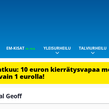
EM-KISAT
YLEISURHEILU
TALVIURHEILU
10.-16.8.
jatkuu: 10 euron kierrätysvapaa m
vain 1 eurolla!
al Geoff