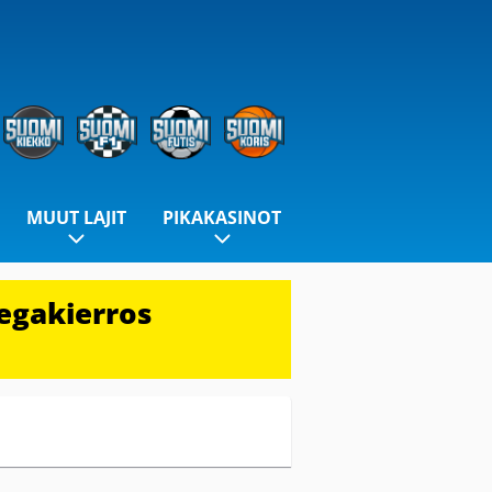
MUUT LAJIT
PIKAKASINOT
egakierros