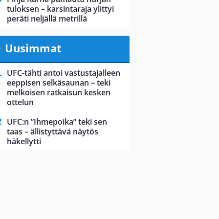
tuloksen – karsintaraja ylittyi
peräti neljällä metrillä
Uusimmat
UFC-tähti antoi vastustajalleen
eeppisen selkäsaunan – teki
melkoisen ratkaisun kesken
ottelun
UFC:n ”Ihmepoika” teki sen
taas – ällistyttävä näytös
häkellytti