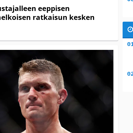
ustajalleen eeppisen
melkoisen ratkaisun kesken