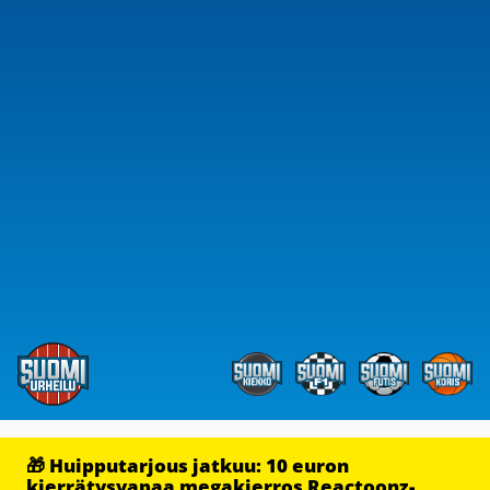
🎁 Huipputarjous jatkuu: 10 euron
kierrätysvapaa megakierros Reactoonz-