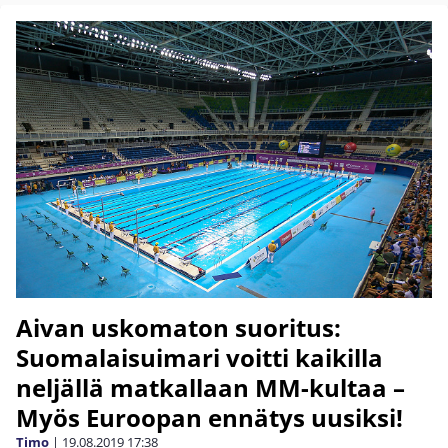
Aivan uskomaton suoritus:
Suomalaisuimari voitti kaikilla
neljällä matkallaan MM-kultaa –
Myös Euroopan ennätys uusiksi!
Timo
|
19.08.2019
17:38