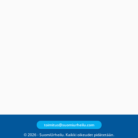
toimitus@suomiurheilu.com
© 2026 - SuomiUrheilu. Kaikki oikeudet pidätetään.