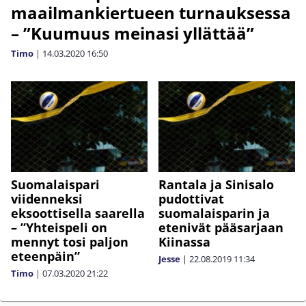
maailmankiertueen turnauksessa
– ”Kuumuus meinasi yllättää”
Timo
|
14.03.2020
16:50
Suomalaispari
Rantala ja Sinisalo
viidenneksi
pudottivat
eksoottisella saarella
suomalaisparin ja
– ”Yhteispeli on
etenivät pääsarjaan
mennyt tosi paljon
Kiinassa
eteenpäin”
Jesse
|
22.08.2019
11:34
Timo
|
07.03.2020
21:22