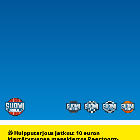
🎁 Huipputarjous jatkuu: 10 euron
kierrätysvapaa megakierros Reactoonz-