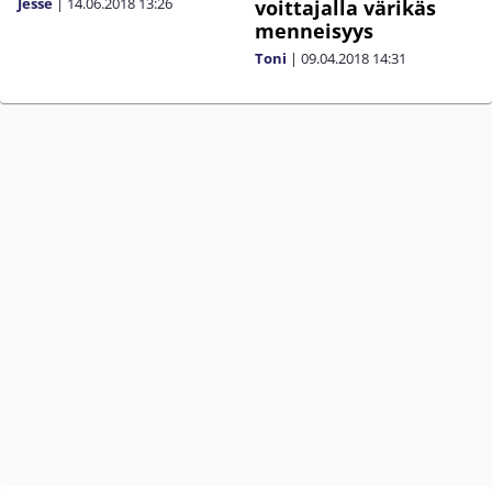
Jesse
|
14.06.2018
13:26
voittajalla värikäs
menneisyys
Toni
|
09.04.2018
14:31