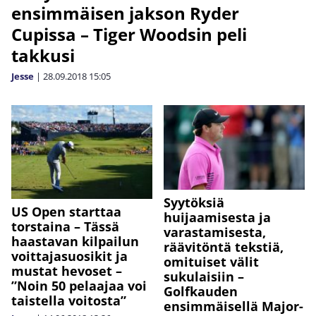
ensimmäisen jakson Ryder
Cupissa – Tiger Woodsin peli
takkusi
Jesse
|
28.09.2018
15:05
Syytöksiä
US Open starttaa
huijaamisesta ja
torstaina – Tässä
varastamisesta,
haastavan kilpailun
räävitöntä tekstiä,
voittajasuosikit ja
omituiset välit
mustat hevoset –
sukulaisiin –
”Noin 50 pelaajaa voi
Golfkauden
taistella voitosta”
ensimmäisellä Major-