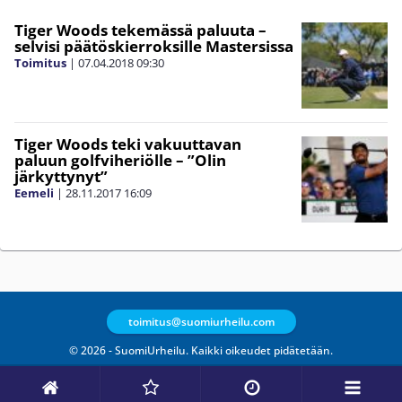
Tiger Woods tekemässä paluuta –
selvisi päätöskierroksille Mastersissa
Toimitus
|
07.04.2018
09:30
Tiger Woods teki vakuuttavan
paluun golfviheriölle – ”Olin
järkyttynyt”
Eemeli
|
28.11.2017
16:09
toimitus@suomiurheilu.com
© 2026 - SuomiUrheilu. Kaikki oikeudet pidätetään.