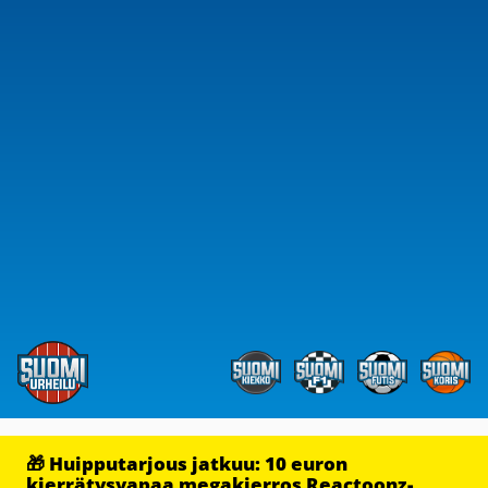
🎁 Huipputarjous jatkuu: 10 euron
kierrätysvapaa megakierros Reactoonz-