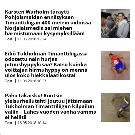
Karsten Warholm täräytti
Pohjoismaiden ennätyksen
Timanttiliigan 400 metrin aidoissa –
Norjalaismedia sai miehen
harmistumaan kysymyksillään!
Toni
|
11.06.2018
12:24
Eikö Tukholman Timanttiliigassa
odotettu näin hurjaa
pituushyppykisaa? Katso kuinka
voittajan hirmuhyppy on mennä
ulos koko hiekkalaatikosta!
Toni
|
11.06.2018
10:25
Paha takaisku! Ruotsin
yleisurheilutähti joutuu jättämään
Tukholman Timanttiliigan kilpailun
väliin – Lähes vuoden vanha vamma
ei hellitä
Toni
|
18.05.2018
10:14