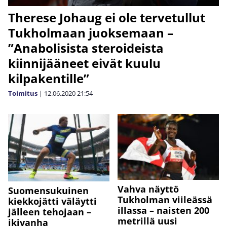
Therese Johaug ei ole tervetullut
Tukholmaan juoksemaan –
”Anabolisista steroideista
kiinnijääneet eivät kuulu
kilpakentille”
Toimitus
|
12.06.2020
21:54
Vahva näyttö
Suomensukuinen
Tukholman viileässä
kiekkojätti väläytti
illassa – naisten 200
jälleen tehojaan –
metrillä uusi
ikivanha