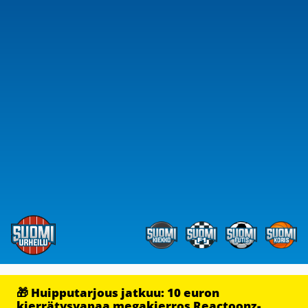
🎁 Huipputarjous jatkuu: 10 euron
kierrätysvapaa megakierros Reactoonz-