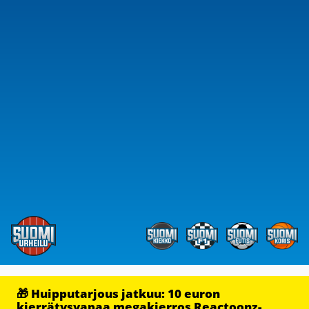
🎁 Huipputarjous jatkuu: 10 euron
kierrätysvapaa megakierros Reactoonz-