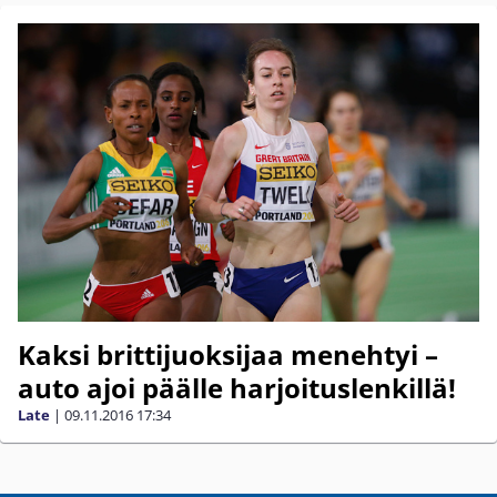
Kaksi brittijuoksijaa menehtyi –
auto ajoi päälle harjoituslenkillä!
Late
|
09.11.2016
17:34