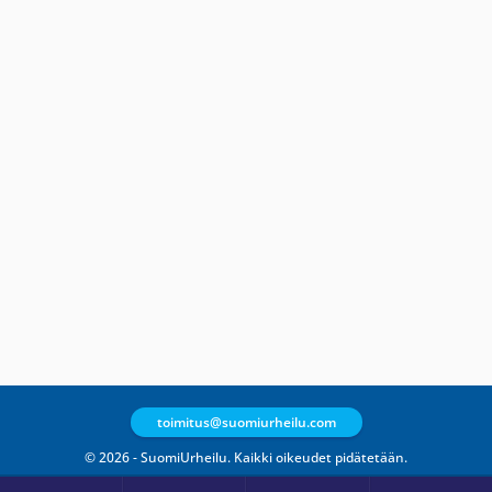
toimitus@suomiurheilu.com
© 2026 - SuomiUrheilu. Kaikki oikeudet pidätetään.