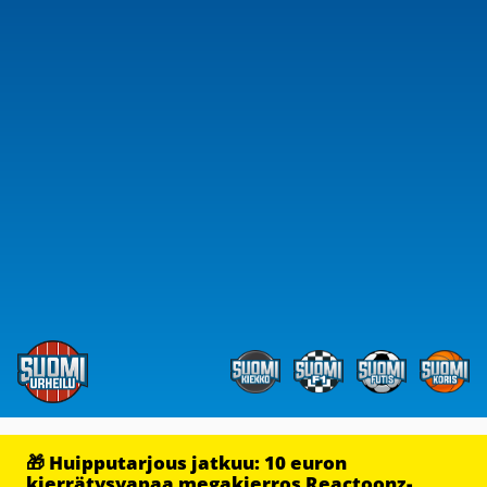
🎁 Huipputarjous jatkuu: 10 euron
kierrätysvapaa megakierros Reactoonz-