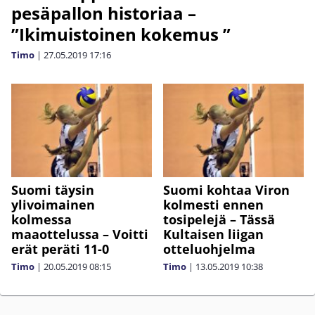
pesäpallon historiaa –
”Ikimuistoinen kokemus ”
Timo
|
27.05.2019
17:16
Suomi täysin
Suomi kohtaa Viron
ylivoimainen
kolmesti ennen
kolmessa
tosipelejä – Tässä
maaottelussa – Voitti
Kultaisen liigan
erät peräti 11-0
otteluohjelma
Timo
|
20.05.2019
08:15
Timo
|
13.05.2019
10:38