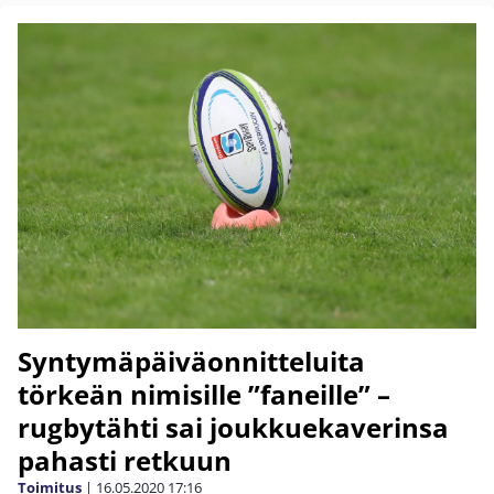
Syntymäpäiväonnitteluita
törkeän nimisille ”faneille” –
rugbytähti sai joukkuekaverinsa
pahasti retkuun
Toimitus
|
16.05.2020
17:16