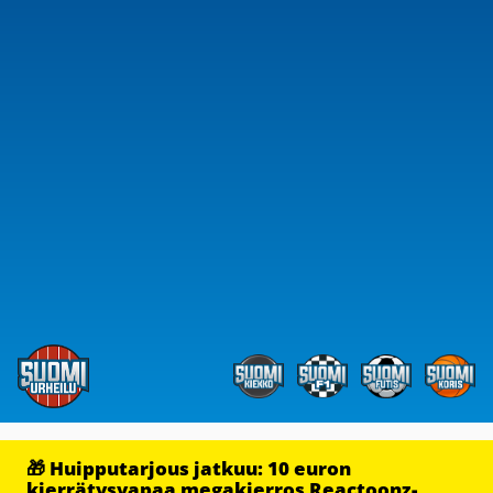
🎁 Huipputarjous jatkuu: 10 euron
kierrätysvapaa megakierros Reactoonz-