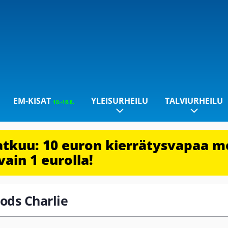
EM-KISAT
YLEISURHEILU
TALVIURHEILU
10.-16.8.
jatkuu: 10 euron kierrätysvapaa m
vain 1 eurolla!
oods Charlie