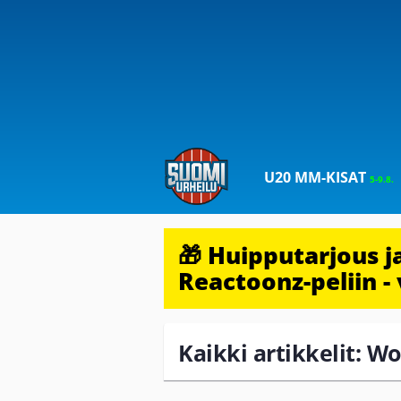
U20 MM-KISAT
5-9.8.
🎁 Huipputarjous 
Reactoonz-peliin - 
Kaikki artikkelit: W