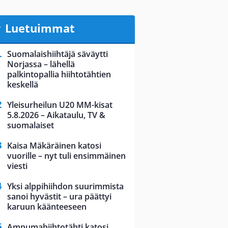
Luetuimmat
Suomalaishiihtäjä säväytti
Norjassa – lähellä
palkintopallia hiihtotähtien
keskellä
Yleisurheilun U20 MM-kisat
5.8.2026 – Aikataulu, TV &
suomalaiset
Kaisa Mäkäräinen katosi
vuorille – nyt tuli ensimmäinen
viesti
Yksi alppihiihdon suurimmista
sanoi hyvästit – ura päättyi
karuun käänteeseen
Ampumahiihtotähti katosi