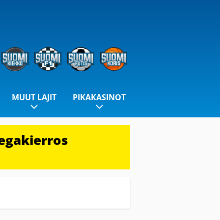
MUUT LAJIT
PIKAKASINOT
egakierros