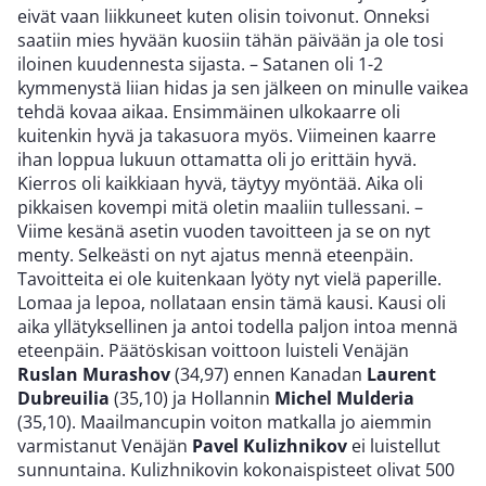
eivät vaan liikkuneet kuten olisin toivonut. Onneksi
saatiin mies hyvään kuosiin tähän päivään ja ole tosi
iloinen kuudennesta sijasta. – Satanen oli 1-2
kymmenystä liian hidas ja sen jälkeen on minulle vaikea
tehdä kovaa aikaa. Ensimmäinen ulkokaarre oli
kuitenkin hyvä ja takasuora myös. Viimeinen kaarre
ihan loppua lukuun ottamatta oli jo erittäin hyvä.
Kierros oli kaikkiaan hyvä, täytyy myöntää. Aika oli
pikkaisen kovempi mitä oletin maaliin tullessani. –
Viime kesänä asetin vuoden tavoitteen ja se on nyt
menty. Selkeästi on nyt ajatus mennä eteenpäin.
Tavoitteita ei ole kuitenkaan lyöty nyt vielä paperille.
Lomaa ja lepoa, nollataan ensin tämä kausi. Kausi oli
aika yllätyksellinen ja antoi todella paljon intoa mennä
eteenpäin. Päätöskisan voittoon luisteli Venäjän
Ruslan Murashov
(34,97) ennen Kanadan
Laurent
Dubreuilia
(35,10) ja Hollannin
Michel Mulderia
(35,10). Maailmancupin voiton matkalla jo aiemmin
varmistanut Venäjän
Pavel
Kulizhnikov
ei luistellut
sunnuntaina. Kulizhnikovin kokonaispisteet olivat 500