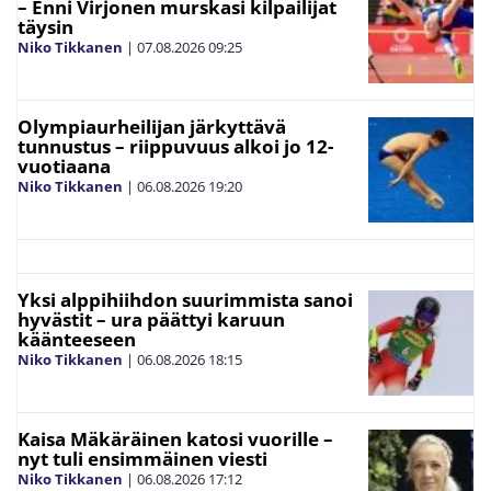
– Enni Virjonen murskasi kilpailijat
täysin
Niko Tikkanen
|
07.08.2026
09:25
Olympiaurheilijan järkyttävä
tunnustus – riippuvuus alkoi jo 12-
vuotiaana
Niko Tikkanen
|
06.08.2026
19:20
Yksi alppihiihdon suurimmista sanoi
hyvästit – ura päättyi karuun
käänteeseen
Niko Tikkanen
|
06.08.2026
18:15
Kaisa Mäkäräinen katosi vuorille –
nyt tuli ensimmäinen viesti
Niko Tikkanen
|
06.08.2026
17:12