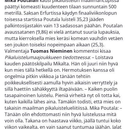
Mika Poutalan
kausi pikaluistelun maailmancupissa
päättyi komeasti kuudenteen tilaan sunnuntain 500
metrillä. Saksan Erfurtissa käydyn finaaliviikonlopun
toisessa startissa Poutala luisteli 35,23 jääden
palkintosijastakin vain 13 sadasosan päähän. Poutalan
avaussatanen (9,86) ei vielä antanut suuria lupauksia,
mutta kierroksella mies keräsi komean vauhdin vetäen
sen joukon toiseksi nopeimpaan aikaan (25,3).
Valmentaja
Tuomas Nieminen
kommentoi kisaa
Pikaluistelumaajoukkueen tiedotteessa
: – Loistava
kauden päätöskilpailu Mikalta. Hän oli juuri niin hyvä
kun mies tällä hetkellä on. Hermotuksen kanssa oli
ongelmia pitkin viikkoa ja tänään tehtiin
poikkeuksellisesti aamulla hyvin aikaisin verryttely ja
sillä haettiin sähäkkyyttä iltapäivään. – Kaiken puolin
tasapainoinen luistelu. Pieniä virheitä nyt oli totta kai,
kuten kaikilla lähes aina. Tämäkin todisti, että mies on
takaisin maailman pikaluistelueliitiissä. Mika Poutala: –
Tänään olin ehdottomasti niin hyvä luistelussa mitä
voin olla. Takana on haastava viikko, jäällä tuntui koko
viikon vaikealta, en vain saanut tuntumaa jäähän. Jalat