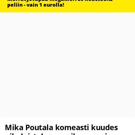
peliin - vain 1 eurolla!
Mika Poutala komeasti kuudes