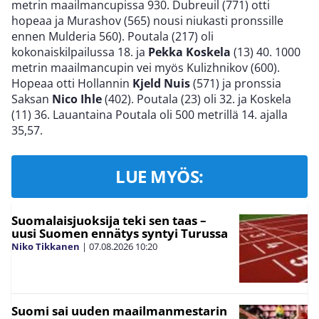
metrin maailmancupissa 930. Dubreuil (771) otti
hopeaa ja Murashov (565) nousi niukasti pronssille
ennen Mulderia 560). Poutala (217) oli
kokonaiskilpailussa 18. ja
Pekka Koskela
(13) 40. 1000
metrin maailmancupin vei myös Kulizhnikov (600).
Hopeaa otti Hollannin
Kjeld Nuis
(571) ja pronssia
Saksan
Nico Ihle
(402). Poutala (23) oli 32. ja Koskela
(11) 36. Lauantaina Poutala oli 500 metrillä 14. ajalla
35,57.
LUE MYÖS:
Suomalaisjuoksija teki sen taas –
uusi Suomen ennätys syntyi Turussa
Niko Tikkanen
|
07.08.2026
10:20
Suomi sai uuden maailmanmestarin