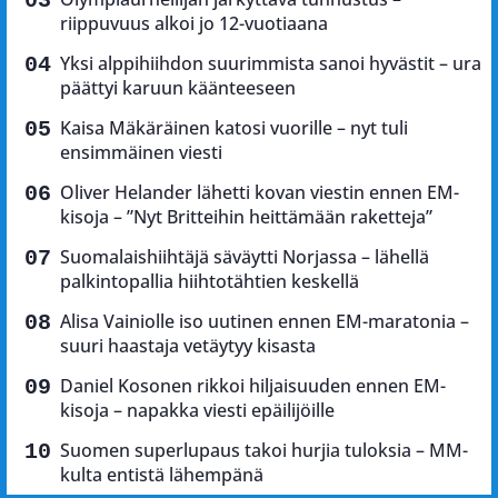
riippuvuus alkoi jo 12-vuotiaana
Yksi alppihiihdon suurimmista sanoi hyvästit – ura
päättyi karuun käänteeseen
Kaisa Mäkäräinen katosi vuorille – nyt tuli
ensimmäinen viesti
Oliver Helander lähetti kovan viestin ennen EM-
kisoja – ”Nyt Britteihin heittämään raketteja”
Suomalaishiihtäjä säväytti Norjassa – lähellä
palkintopallia hiihtotähtien keskellä
Alisa Vainiolle iso uutinen ennen EM-maratonia –
suuri haastaja vetäytyy kisasta
Daniel Kosonen rikkoi hiljaisuuden ennen EM-
kisoja – napakka viesti epäilijöille
Suomen superlupaus takoi hurjia tuloksia – MM-
kulta entistä lähempänä