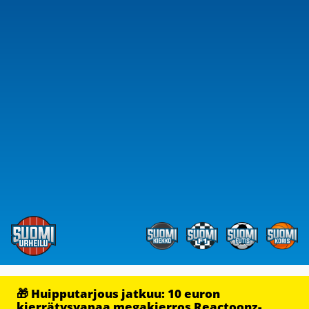
🎁 Huipputarjous jatkuu: 10 euron
kierrätysvapaa megakierros Reactoonz-