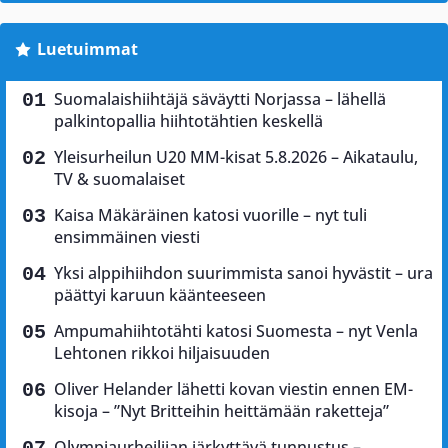
Luetuimmat
Suomalaishiihtäjä säväytti Norjassa – lähellä
palkintopallia hiihtotähtien keskellä
Yleisurheilun U20 MM-kisat 5.8.2026 – Aikataulu,
TV & suomalaiset
Kaisa Mäkäräinen katosi vuorille – nyt tuli
ensimmäinen viesti
Yksi alppihiihdon suurimmista sanoi hyvästit – ura
päättyi karuun käänteeseen
Ampumahiihtotähti katosi Suomesta – nyt Venla
Lehtonen rikkoi hiljaisuuden
Oliver Helander lähetti kovan viestin ennen EM-
kisoja – ”Nyt Britteihin heittämään raketteja”
Olympiaurheilijan järkyttävä tunnustus –