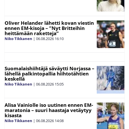
Oliver Helander lähetti kovan viestin
ennen EM-kisoja – ”Nyt Britteihin
heittämään raketteja”
Niko Tikkanen
|
06.08.2026
16:10
Suomalaishiihtäjä säväytti Norjassa –
lähellä palkintopallia hiihtotähtien
keskellä
Niko Tikkanen
|
06.08.2026
15:05
Alisa Vainiolle iso uutinen ennen EM-
maratonia – suuri haastaja vetäytyy
kisasta
Niko Tikkanen
|
06.08.2026
14:08