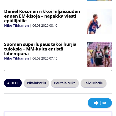
Daniel Kosonen rikkoi hiljaisuuden
ennen EM-kisoja – napakka viesti
epäilijöille
Niko Tikkanen
|
06.08.2026
08:40
Suomen superlupaus takoi hurjia
tuloksia – MM-kulta entistä
lähempänä
Niko Tikkanen
|
06.08.2026
07:45
AIHEET
Pikaluistelu
Poutala Mika
Talviurheilu
Jaa