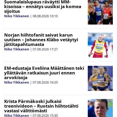
Suomalaislupaus räväytti MM-
kisoissa – ennätys uusiksi ja komea
sijoitus
Niko Tikkanen
|
08.08.2026
10:10
Norjan hiihtofanit saivat karun
uutisen – Johannes Kläbo vetäytyi
jättitapahtumasta
Niko Tikkanen
|
07.08.2026
17:27
EM-edustaja Eveliina Määttänen teki
yllättävän ratkaisun juuri ennen
arvokisoja
Niko Tikkanen
|
07.08.2026
16:25
Krista Pärmäkoski julkaisi
treenivideon – Ruotsin hiihtotähti
vastasi välittömästi
Niko Tikkanen
|
07.08.2026
15:30