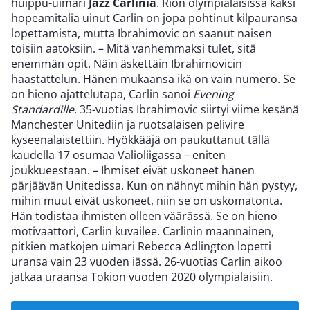
huippu-uimari
Jazz Carlinia
. Rion olympialaisissa kaksi
hopeamitalia uinut Carlin on jopa pohtinut kilpauransa
lopettamista, mutta Ibrahimovic on saanut naisen
toisiin aatoksiin. – Mitä vanhemmaksi tulet, sitä
enemmän opit. Näin äskettäin Ibrahimovicin
haastattelun. Hänen mukaansa ikä on vain numero. Se
on hieno ajattelutapa, Carlin sanoi
Evening
Standardille
. 35-vuotias Ibrahimovic siirtyi viime kesänä
Manchester Unitediin ja ruotsalaisen pelivire
kyseenalaistettiin. Hyökkääjä on paukuttanut tällä
kaudella 17 osumaa Valioliigassa – eniten
joukkueestaan. – Ihmiset eivät uskoneet hänen
pärjäävän Unitedissa. Kun on nähnyt mihin hän pystyy,
mihin muut eivät uskoneet, niin se on uskomatonta.
Hän todistaa ihmisten olleen väärässä. Se on hieno
motivaattori, Carlin kuvailee. Carlinin maannainen,
pitkien matkojen uimari Rebecca Adlington lopetti
uransa vain 23 vuoden iässä. 26-vuotias Carlin aikoo
jatkaa uraansa Tokion vuoden 2020 olympialaisiin.