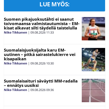
LUE MYÖS:
Suomen pikajuoksutähti ei saanut
toivomaansa valmistautumista – EM-
kisat alkavat silti täydellä taistelulla
Niko Tikkanen
|
09.08.2026
11:33
Suomalaisjuoksijalta karu EM-
uutinen – pitkä sairastelukierre vei
kisapaikan
Niko Tikkanen
|
09.08.2026
10:30
Suomalaisaituri säväytti MM-radalla
– ennätys uusiksi
Niko Tikkanen
|
09.08.2026
09:36