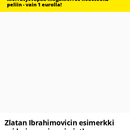
peliin - vain 1 eurolla!
Zlatan Ibrahimovicin esimerkki