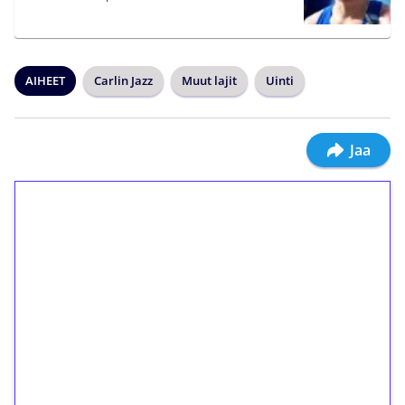
AIHEET
Carlin Jazz
Muut lajit
Uinti
Jaa
1€ = 10€ arvosta
ilmaiskierroksia ilman
kierrätystä!
Talleta 1€
Saat heti 50 ilmaiskierrosta Tuohi 1000 -
peliin (arvo 0,20€ per kierros)!
Ei kierrätysvaatimusta!