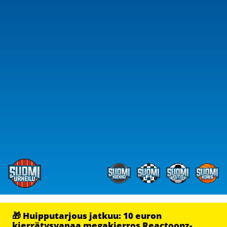
🎁 Huipputarjous jatkuu: 10 euron
kierrätysvapaa megakierros Reactoonz-