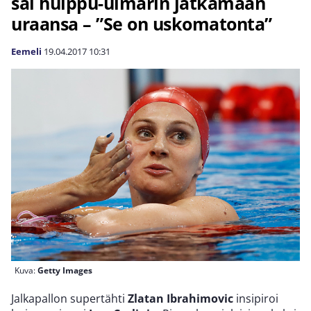
sai huippu-uimarin jatkamaan
uraansa – ”Se on uskomatonta”
Eemeli
19.04.2017
10:31
Kuva:
Getty Images
Jalkapallon supertähti
Zlatan Ibrahimovic
insipiroi