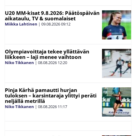
U20 MM-kisat 9.8.2026: Päätöspäivän
aikataulu, TV & suomalaiset
Miikka Lahtinen
|
09.08.2026
09:12
Olympiavoittaja tekee yllättävän
liikkeen – laji menee vaihtoon
Niko Tikkanen
|
08.08.2026
12:20
Pinja Kärhä pamautti hurjan
tuloksen – karsintaraja ylittyi peräti
neljällä metrillä
Niko Tikkanen
|
08.08.2026
11:17