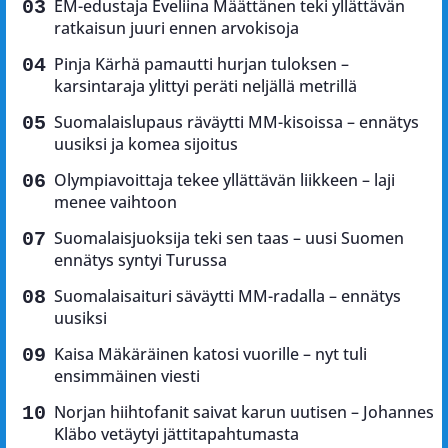
EM-edustaja Eveliina Määttänen teki yllättävän
ratkaisun juuri ennen arvokisoja
Pinja Kärhä pamautti hurjan tuloksen –
karsintaraja ylittyi peräti neljällä metrillä
Suomalaislupaus räväytti MM-kisoissa – ennätys
uusiksi ja komea sijoitus
Olympiavoittaja tekee yllättävän liikkeen – laji
menee vaihtoon
Suomalaisjuoksija teki sen taas – uusi Suomen
ennätys syntyi Turussa
Suomalaisaituri säväytti MM-radalla – ennätys
uusiksi
Kaisa Mäkäräinen katosi vuorille – nyt tuli
ensimmäinen viesti
Norjan hiihtofanit saivat karun uutisen – Johannes
Kläbo vetäytyi jättitapahtumasta