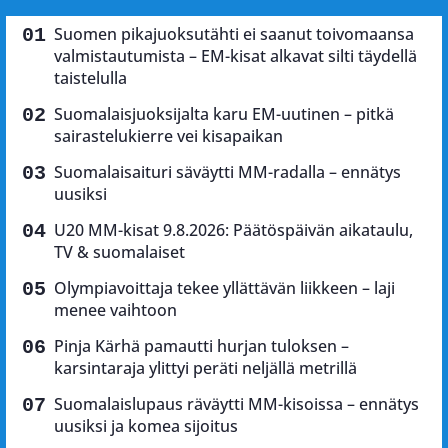
Suomen pikajuoksutähti ei saanut toivomaansa
valmistautumista – EM-kisat alkavat silti täydellä
taistelulla
Suomalaisjuoksijalta karu EM-uutinen – pitkä
sairastelukierre vei kisapaikan
Suomalaisaituri säväytti MM-radalla – ennätys
uusiksi
U20 MM-kisat 9.8.2026: Päätöspäivän aikataulu,
TV & suomalaiset
Olympiavoittaja tekee yllättävän liikkeen – laji
menee vaihtoon
Pinja Kärhä pamautti hurjan tuloksen –
karsintaraja ylittyi peräti neljällä metrillä
Suomalaislupaus räväytti MM-kisoissa – ennätys
uusiksi ja komea sijoitus