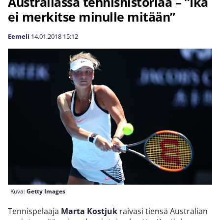
Australiassa tennishistoriaa – ”Ikä
ei merkitse minulle mitään”
Eemeli
14.01.2018
15:12
Kuva:
Getty Images
Tennispelaaja
Marta Kostjuk
raivasi tiensä Australian