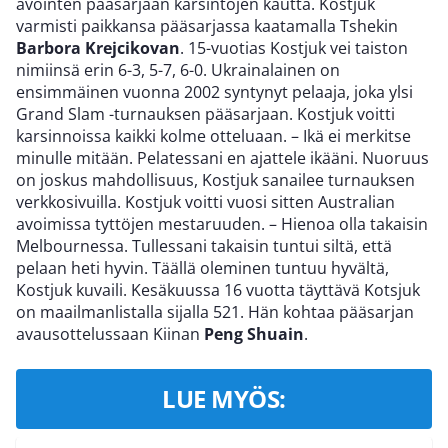
avointen pääsarjaan karsintojen kautta. Kostjuk
varmisti paikkansa pääsarjassa kaatamalla Tshekin
Barbora Krejcikovan
. 15-vuotias Kostjuk vei taiston
nimiinsä erin 6-3, 5-7, 6-0. Ukrainalainen on
ensimmäinen vuonna 2002 syntynyt pelaaja, joka ylsi
Grand Slam -turnauksen pääsarjaan. Kostjuk voitti
karsinnoissa kaikki kolme otteluaan. – Ikä ei merkitse
minulle mitään. Pelatessani en ajattele ikääni. Nuoruus
on joskus mahdollisuus, Kostjuk sanailee turnauksen
verkkosivuilla. Kostjuk voitti vuosi sitten Australian
avoimissa tyttöjen mestaruuden. – Hienoa olla takaisin
Melbournessa. Tullessani takaisin tuntui siltä, että
pelaan heti hyvin. Täällä oleminen tuntuu hyvältä,
Kostjuk kuvaili. Kesäkuussa 16 vuotta täyttävä Kotsjuk
on maailmanlistalla sijalla 521. Hän kohtaa pääsarjan
avausottelussaan Kiinan
Peng Shuain
.
LUE MYÖS: