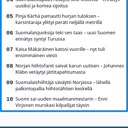
uusiksi ja komea sijoitus
Pinja Kärhä pamautti hurjan tuloksen –
karsintaraja ylittyi peräti neljällä metrillä
Suomalaisjuoksija teki sen taas – uusi Suomen
ennätys syntyi Turussa
Kaisa Mäkäräinen katosi vuorille – nyt tuli
ensimmäinen viesti
Norjan hiihtofanit saivat karun uutisen – Johannes
Kläbo vetäytyi jättitapahtumasta
Suomalaishiihtäjä säväytti Norjassa – lähellä
palkintopallia hiihtotähtien keskellä
Suomi sai uuden maailmanmestarin – Enni
Virjonen murskasi kilpailijat täysin