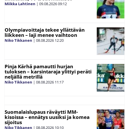
Miikka Lahtinen
|
09.08.2026
09:12
Olympiavoittaja tekee yllättävän
liikkeen – laji menee vaihtoon
Niko Tikkanen
|
08.08.2026
12:20
Pinja Kärhä pamautti hurjan
tuloksen – karsintaraja ylittyi peräti
neljällä metrillä
Niko Tikkanen
|
08.08.2026
11:17
Suomalaislupaus räväytti MM-
kisoissa – ennätys uusiksi ja komea
sijoitus
Niko Tikkanen
|
08.08.2026
10:10