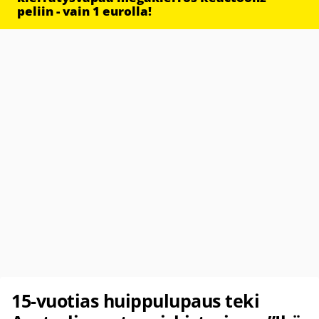
peliin - vain 1 eurolla!
15-vuotias huippulupaus teki