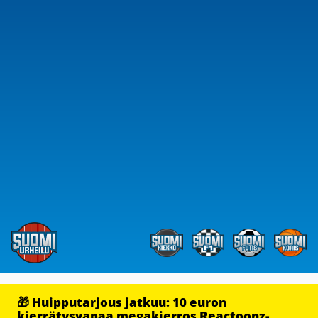
🎁 Huipputarjous jatkuu: 10 euron
kierrätysvapaa megakierros Reactoonz-