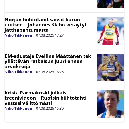
Norjan hiihtofanit saivat karun
uutisen – Johannes Kläbo vetäytyi
jättitapahtumasta
Niko Tikkanen
|
07.08.2026
17:27
EM-edustaja Eveliina Määttänen teki
yllättävän ratkaisun juuri ennen
arvokisoja
Niko Tikkanen
|
07.08.2026
16:25
Krista Pärmäkoski julkaisi
treenivideon – Ruotsin hiihtotähti
vastasi välittömästi
Niko Tikkanen
|
07.08.2026
15:30