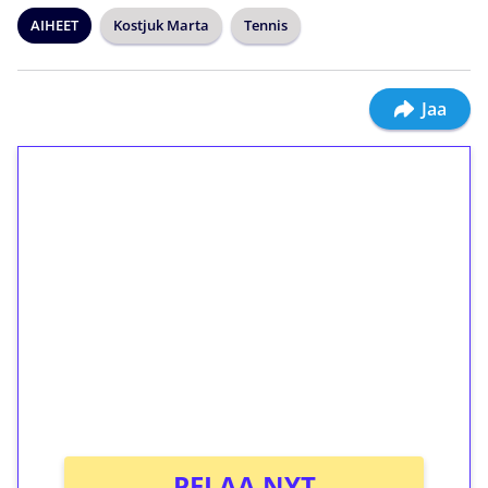
AIHEET
Kostjuk Marta
Tennis
Jaa
1€ = 10€ arvosta
ilmaiskierroksia ilman
kierrätystä!
Talleta 1€
Saat heti 50 ilmaiskierrosta Tuohi 1000 -
peliin (arvo 0,20€ per kierros)!
Ei kierrätysvaatimusta!
PELAA NYT