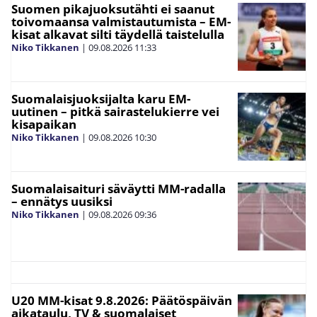
Suomen pikajuoksutähti ei saanut
toivomaansa valmistautumista – EM-
kisat alkavat silti täydellä taistelulla
Niko Tikkanen
|
09.08.2026
11:33
Suomalaisjuoksijalta karu EM-
uutinen – pitkä sairastelukierre vei
kisapaikan
Niko Tikkanen
|
09.08.2026
10:30
Suomalaisaituri säväytti MM-radalla
– ennätys uusiksi
Niko Tikkanen
|
09.08.2026
09:36
U20 MM-kisat 9.8.2026: Päätöspäivän
aikataulu, TV & suomalaiset