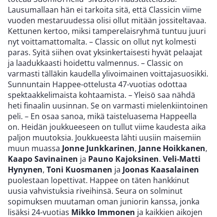
Lausumallaan hän ei tarkoita sitä, että Classicin viime
vuoden mestaruudessa olisi ollut mitään jossiteltavaa.
Kettunen kertoo, miksi tamperelaisryhmä tuntuu juuri
nyt voittamattomalta. – Classic on ollut nyt kolmesti
paras. Syitä siihen ovat yksinkertaisesti hyvät pelaajat
ja laadukkaasti hoidettu valmennus. – Classic on
varmasti tälläkin kaudella ylivoimainen voittajasuosikki.
Sunnuntain Happee-ottelusta 47-vuotias odottaa
spektaakkelimaista kohtaamista. – Yleisö saa nähdä
heti finaalin uusinnan. Se on varmasti mielenkiintoinen
peli. – En osaa sanoa, mikä taisteluasema Happeella
on. Heidän joukkueeseen on tullut viime kaudesta aika
paljon muutoksia. Joukkueesta lähti uusiin maisemiin
muun muassa
Jonne Junkkarinen
,
Janne Hoikkanen
,
Kaapo Savinainen
ja
Pauno Kajoksinen
.
Veli-Matti
Hynynen
,
Toni Kuosmanen
ja
Joonas Kaasalainen
puolestaan lopettivat. Happee on täten hankkinut
uusia vahvistuksia riveihinsä. Seura on solminut
sopimuksen muutaman oman juniorin kanssa, jonka
lisäksi 24-vuotias
Mikko Immonen
ja kaikkien aikojen