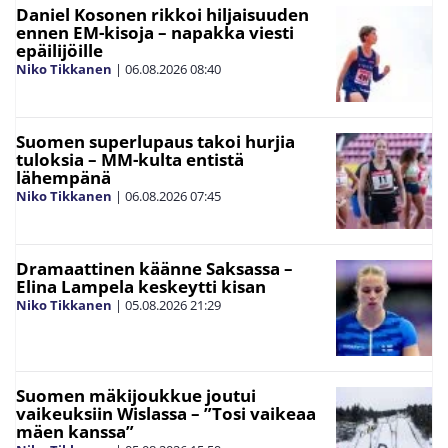
Daniel Kosonen rikkoi hiljaisuuden
ennen EM-kisoja – napakka viesti
epäilijöille
Niko Tikkanen
|
06.08.2026
08:40
Suomen superlupaus takoi hurjia
tuloksia – MM-kulta entistä
lähempänä
Niko Tikkanen
|
06.08.2026
07:45
Dramaattinen käänne Saksassa –
Elina Lampela keskeytti kisan
Niko Tikkanen
|
05.08.2026
21:29
Suomen mäkijoukkue joutui
vaikeuksiin Wislassa – ”Tosi vaikeaa
mäen kanssa”