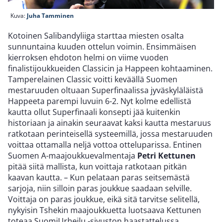
Kuva:
Juha Tamminen
Kotoinen Salibandyliiga starttaa miesten osalta
sunnuntaina kuuden ottelun voimin. Ensimmäisen
kierroksen ehdoton helmi on viime vuoden
finalistijoukkueiden Classicin ja Happeen kohtaaminen.
Tamperelainen Classic voitti keväällä Suomen
mestaruuden oltuaan Superfinaalissa jyväskyläläistä
Happeeta parempi luvuin 6-2. Nyt kolme edellistä
kautta ollut Superfinaali konsepti jää kuitenkin
historiaan ja ainakin seuraavat kaksi kautta mestaruus
ratkotaan perinteisellä systeemillä, jossa mestaruuden
voittaa ottamalla neljä vottoa otteluparissa. Entinen
Suomen A-maajoukkuevalmentaja
Petri Kettunen
pitää siitä mallista, kun voittaja ratkotaan pitkän
kaavan kautta. – Kun pelataan paras seitsemästä
sarjoja, niin silloin paras joukkue saadaan selville.
Voittaja on paras joukkue, eikä sitä tarvitse selitellä,
nykyisin Tshekin maajoukkuetta luotsaava Kettunen
toteaa SuomiUrheilu -sivuston haastattelussa.