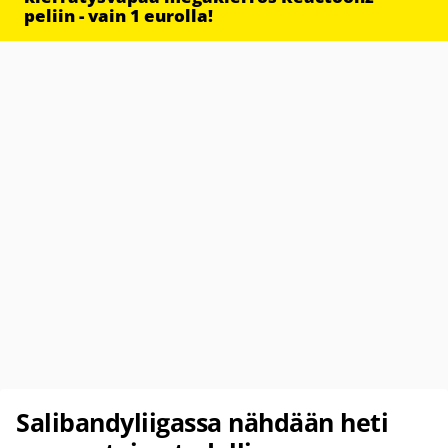
peliin - vain 1 eurolla!
Salibandyliigassa nähdään heti