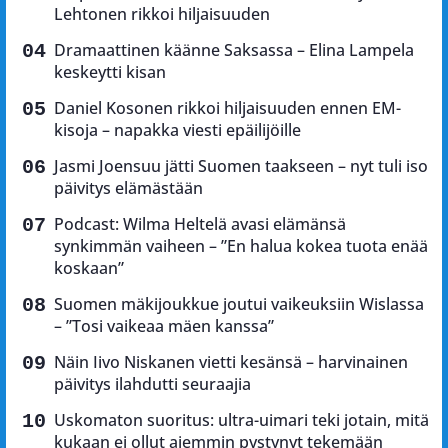
Lehtonen rikkoi hiljaisuuden
Dramaattinen käänne Saksassa – Elina Lampela
keskeytti kisan
Daniel Kosonen rikkoi hiljaisuuden ennen EM-
kisoja – napakka viesti epäilijöille
Jasmi Joensuu jätti Suomen taakseen – nyt tuli iso
päivitys elämästään
Podcast: Wilma Heltelä avasi elämänsä
synkimmän vaiheen – ”En halua kokea tuota enää
koskaan”
Suomen mäkijoukkue joutui vaikeuksiin Wislassa
– ”Tosi vaikeaa mäen kanssa”
Näin Iivo Niskanen vietti kesänsä – harvinainen
päivitys ilahdutti seuraajia
Uskomaton suoritus: ultra-uimari teki jotain, mitä
kukaan ei ollut aiemmin pystynyt tekemään