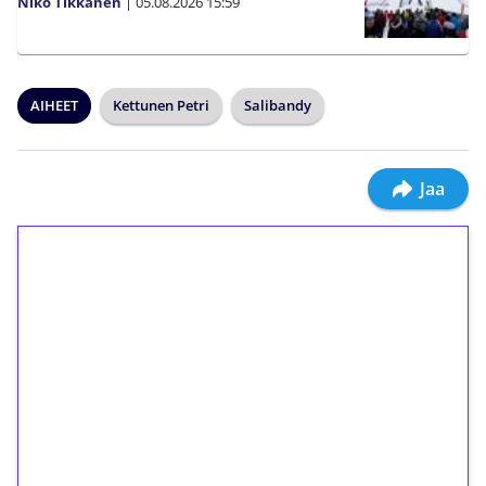
Niko Tikkanen
|
05.08.2026
15:59
AIHEET
Kettunen Petri
Salibandy
Jaa
1€ = 10€ arvosta
ilmaiskierroksia ilman
kierrätystä!
Talleta 1€
Saat heti 50 ilmaiskierrosta Tuohi 1000 -
peliin (arvo 0,20€ per kierros)!