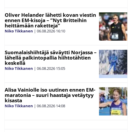
Oliver Helander lähetti kovan viestin
ennen EM-kisoja – ”Nyt Britteihin
heittämään raketteja”
Niko Tikkanen
|
06.08.2026
16:10
Suomalaishiihtäjä säväytti Norjassa –
lähellä palkintopallia hiihtotähtien
keskellä
Niko Tikkanen
|
06.08.2026
15:05
Alisa Vainiolle iso uutinen ennen EM-
maratonia – suuri haastaja vetäytyy
kisasta
Niko Tikkanen
|
06.08.2026
14:08