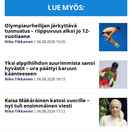
LUE MYÖS:
Olympiaurheilijan järkyttävä
tunnustus – riippuvuus alkoi jo 12-
vuotiaana
Niko Tikkanen
|
06.08.2026
19:20
Yksi alppihiihdon suurimmista sanoi
hyvästit – ura päättyi karuun
käänteeseen
Niko Tikkanen
|
06.08.2026
18:15
Kaisa Mäkäräinen katosi vuorille –
nyt tuli ensimmäinen viesti
Niko Tikkanen
|
06.08.2026
17:12