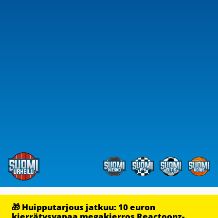
🎁 Huipputarjous jatkuu: 10 euron
kierrätysvapaa megakierros Reactoonz-