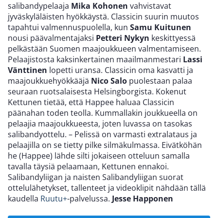
salibandypelaaja
Mika Kohonen
vahvistavat
jyväskyläläisten hyökkäystä. Classicin suurin muutos
tapahtui valmennuspuolella, kun
Samu Kuitunen
nousi päävalmentajaksi
Petteri Nykyn
keskittyessä
pelkästään Suomen maajoukkueen valmentamiseen.
Pelaajistosta kaksinkertainen maailmanmestari
Lassi
Vänttinen
lopetti uransa. Classicin oma kasvatti ja
maajoukkuehyökkääjä
Nico Salo
puolestaan palaa
seuraan ruotsalaisesta Helsingborgista. Kokenut
Kettunen tietää, että Happee haluaa Classicin
päänahan toden teolla. Kummallakin joukkueella on
pelaajia maajoukkueesta, joten luvassa on tasokas
salibandyottelu. – Pelissä on varmasti extralataus ja
pelaajilla on se tietty pilke silmäkulmassa. Eivätköhän
he (Happee) lähde silti jokaiseen otteluun samalla
tavalla täysiä pelaamaan, Kettunen ennakoi.
Salibandyliigan ja naisten Salibandyliigan suorat
ottelulähetykset, tallenteet ja videoklipit nähdään tällä
kaudella
Ruutu+
-palvelussa.
Jesse Happonen