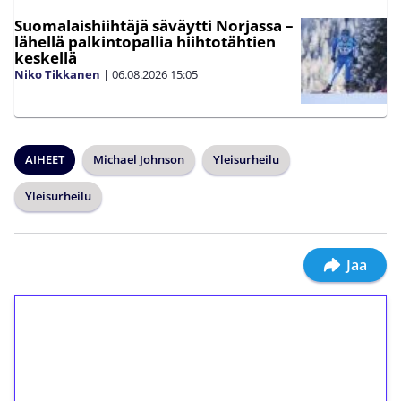
Suomalaishiihtäjä säväytti Norjassa –
lähellä palkintopallia hiihtotähtien
keskellä
Niko Tikkanen
|
06.08.2026
15:05
AIHEET
Michael Johnson
Yleisurheilu
Yleisurheilu
Jaa
1€ = 10€ arvosta
ilmaiskierroksia ilman
kierrätystä!