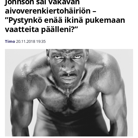
Johnson sai vakavan
aivoverenkiertohäiriön –
”Pystynkö enää ikinä pukemaan
vaatteita päälleni?”
Timo
20.11.2018
19:35