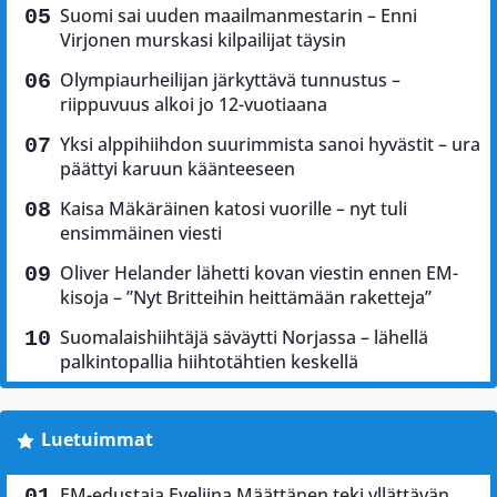
Suomi sai uuden maailmanmestarin – Enni
Virjonen murskasi kilpailijat täysin
Olympiaurheilijan järkyttävä tunnustus –
riippuvuus alkoi jo 12-vuotiaana
Yksi alppihiihdon suurimmista sanoi hyvästit – ura
päättyi karuun käänteeseen
Kaisa Mäkäräinen katosi vuorille – nyt tuli
ensimmäinen viesti
Oliver Helander lähetti kovan viestin ennen EM-
kisoja – ”Nyt Britteihin heittämään raketteja”
Suomalaishiihtäjä säväytti Norjassa – lähellä
palkintopallia hiihtotähtien keskellä
Luetuimmat
EM-edustaja Eveliina Määttänen teki yllättävän