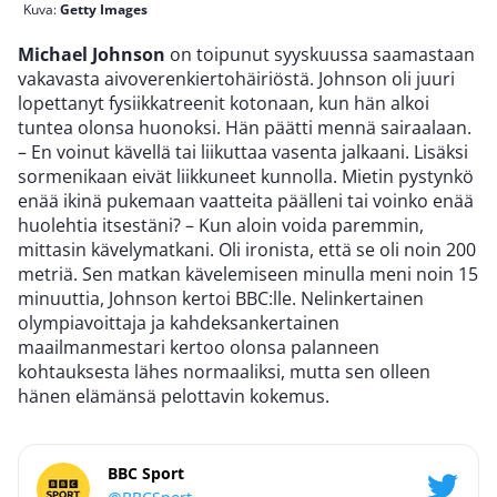
Kuva:
Getty Images
Michael Johnson
on toipunut syyskuussa saamastaan
vakavasta aivoverenkiertohäiriöstä. Johnson oli juuri
lopettanyt fysiikkatreenit kotonaan, kun hän alkoi
tuntea olonsa huonoksi. Hän päätti mennä sairaalaan.
– En voinut kävellä tai liikuttaa vasenta jalkaani. Lisäksi
sormenikaan eivät liikkuneet kunnolla. Mietin pystynkö
enää ikinä pukemaan vaatteita päälleni tai voinko enää
huolehtia itsestäni? – Kun aloin voida paremmin,
mittasin kävelymatkani. Oli ironista, että se oli noin 200
metriä. Sen matkan kävelemiseen minulla meni noin 15
minuuttia, Johnson kertoi BBC:lle. Nelinkertainen
olympiavoittaja ja kahdeksankertainen
maailmanmestari kertoo olonsa palanneen
kohtauksesta lähes normaaliksi, mutta sen olleen
hänen elämänsä pelottavin kokemus.
BBC Sport