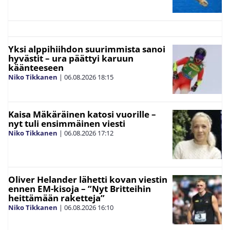
Yksi alppihiihdon suurimmista sanoi
hyvästit – ura päättyi karuun
käänteeseen
Niko Tikkanen
|
06.08.2026
18:15
Kaisa Mäkäräinen katosi vuorille –
nyt tuli ensimmäinen viesti
Niko Tikkanen
|
06.08.2026
17:12
Oliver Helander lähetti kovan viestin
ennen EM-kisoja – ”Nyt Britteihin
heittämään raketteja”
Niko Tikkanen
|
06.08.2026
16:10