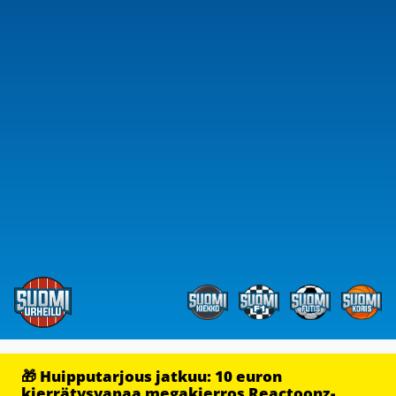
🎁 Huipputarjous jatkuu: 10 euron
kierrätysvapaa megakierros Reactoonz-