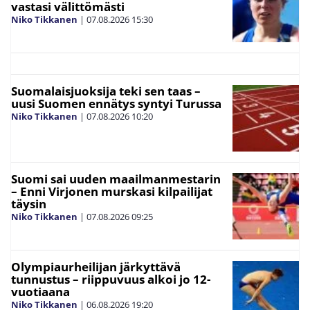
vastasi välittömästi
Niko Tikkanen
|
07.08.2026
15:30
Suomalaisjuoksija teki sen taas –
uusi Suomen ennätys syntyi Turussa
Niko Tikkanen
|
07.08.2026
10:20
Suomi sai uuden maailmanmestarin
– Enni Virjonen murskasi kilpailijat
täysin
Niko Tikkanen
|
07.08.2026
09:25
Olympiaurheilijan järkyttävä
tunnustus – riippuvuus alkoi jo 12-
vuotiaana
Niko Tikkanen
|
06.08.2026
19:20