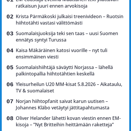
ratkaisun juuri ennen arvokisoja
Krista Pärmäkoski julkaisi treenivideon – Ruotsin
hiihtotähti vastasi välittömästi
Suomalaisjuoksija teki sen taas – uusi Suomen
ennätys syntyi Turussa
Kaisa Mäkäräinen katosi vuorille – nyt tuli
ensimmäinen viesti
Suomalaishiihtäjä säväytti Norjassa – lähellä
palkintopallia hiihtotähtien keskellä
Yleisurheilun U20 MM-kisat 5.8.2026 – Aikataulu,
TV & suomalaiset
Norjan hiihtopfanit saivat karun uutisen –
Johannes Kläbo vetäytyi jättitapahtumasta
Oliver Helander lähetti kovan viestin ennen EM-
kisoja – ”Nyt Britteihin heittämään raketteja”