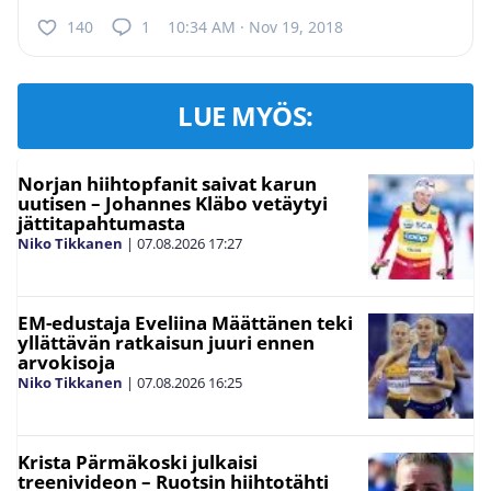
140
1
10:34 AM · Nov 19, 2018
LUE MYÖS:
Norjan hiihtopfanit saivat karun
uutisen – Johannes Kläbo vetäytyi
jättitapahtumasta
Niko Tikkanen
|
07.08.2026
17:27
EM-edustaja Eveliina Määttänen teki
yllättävän ratkaisun juuri ennen
arvokisoja
Niko Tikkanen
|
07.08.2026
16:25
Krista Pärmäkoski julkaisi
treenivideon – Ruotsin hiihtotähti