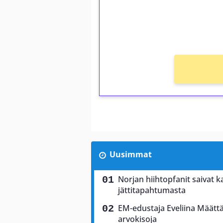
Saat heti 50 ilmaiskierr
kierros)!
Ei kierrätysvaatimusta!
Uusimmat
Norjan hiihtopfanit saivat 
jättitapahtumasta
EM-edustaja Eveliina Määttä
arvokisoja