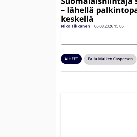
Suomalaishiihtäjä 
– lähellä palkintop
keskellä
Niko Tikkanen
|
06.08.2026
15:05
AIHEET
Falla Maiken Caspersen
1€ = 10€ arvosta 
kierrätystä!
Talleta 1€