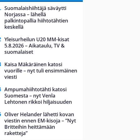
Suomalaishiihtäjä säväytti
Norjassa – lähellä
palkintopallia hiihtotähtien
keskellä
Yleisurheilun U20 MM-kisat
5.8.2026 – Aikataulu, TV &
suomalaiset
Kaisa Mäkäräinen katosi
vuorille – nyt tuli ensimmäinen
viesti
Ampumahiihtotähti katosi
Suomesta – nyt Venla
Lehtonen rikkoi hiljaisuuden
Oliver Helander lähetti kovan
viestin ennen EM-kisoja – ”Nyt
Britteihin heittämään
raketteja”