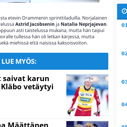
ista etevin Drammenin sprinttiladuilla. Norjalainen
stelussa
Astrid Jacobsenin
ja
Natalia Neprjajevan
.
loppuun asti taistelussa mukana, mutta hän taipui
oralle tullessa hän oli letkan kärjessä, mutta
 sekä miehissä että naisissa kaksoisvoiton.
LUE MYÖS:
t saivat karun
 Kläbo vetäytyi
ina Määttänen