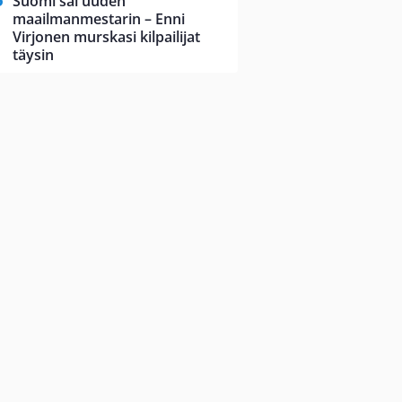
Suomi sai uuden
maailmanmestarin – Enni
Virjonen murskasi kilpailijat
täysin