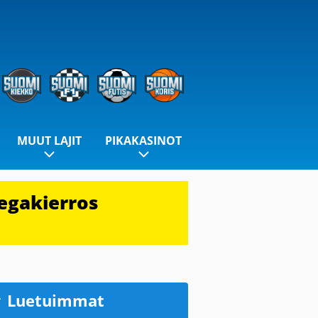
MUUT LAJIT
PIKAKASINOT
egakierros
Luetuimmat