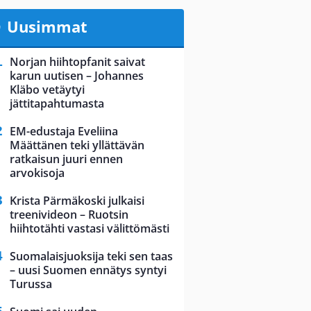
Uusimmat
Norjan hiihtopfanit saivat
karun uutisen – Johannes
Kläbo vetäytyi
jättitapahtumasta
EM-edustaja Eveliina
Määttänen teki yllättävän
ratkaisun juuri ennen
arvokisoja
Krista Pärmäkoski julkaisi
treenivideon – Ruotsin
hiihtotähti vastasi välittömästi
Suomalaisjuoksija teki sen taas
– uusi Suomen ennätys syntyi
Turussa