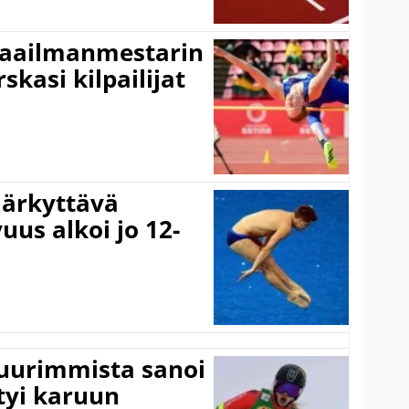
maailmanmestarin
skasi kilpailijat
järkyttävä
uus alkoi jo 12-
suurimmista sanoi
tyi karuun