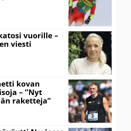
atosi vuorille –
en viesti
hetti kovan
soja – ”Nyt
ään raketteja”