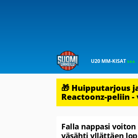
U20 MM-KISAT
5-9.8.
🎁 Huipputarjous 
Reactoonz-peliin - 
Falla nappasi voiton 
väsähti yllättäen lo