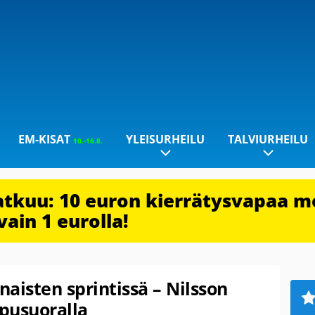
EM-KISAT
YLEISURHEILU
TALVIURHEILU
10.-16.8.
jatkuu: 10 euron kierrätysvapaa m
vain 1 eurolla!
naisten sprintissä – Nilsson
ppusuoralla