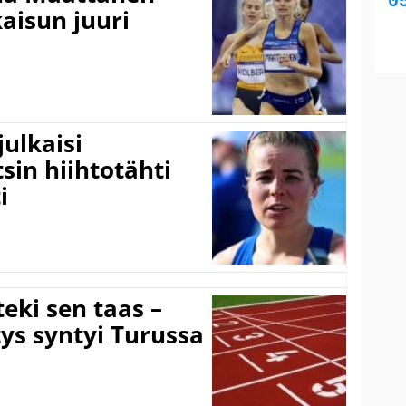
kaisun juuri
ulkaisi
sin hiihtotähti
i
eki sen taas –
ys syntyi Turussa