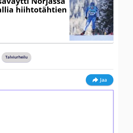
säväytti Norjassa
allia hiihtotähtien
Talviurheilu
Jaa
ilmaiskierroksia ilman