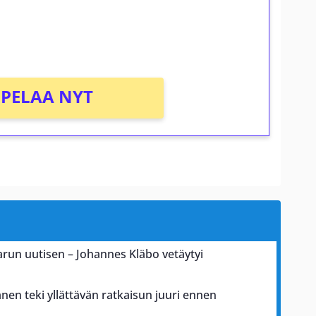
osta Tuohi 1000 -peliin (arvo 0,20€ per
PELAA NYT
karun uutisen – Johannes Kläbo vetäytyi
nen teki yllättävän ratkaisun juuri ennen