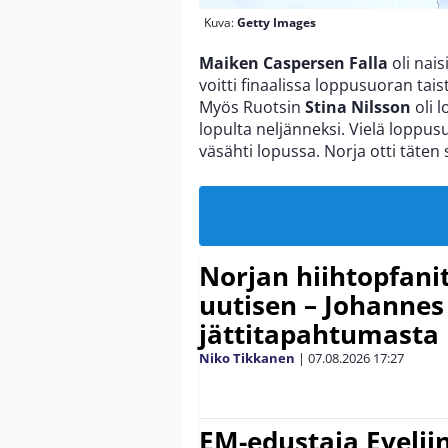
Kuva:
Getty Images
Maiken Caspersen Falla
oli nais
voitti finaalissa loppusuoran tai
Myös Ruotsin
Stina Nilsson
oli 
lopulta neljänneksi. Vielä loppusu
väsähti lopussa. Norja otti täten
Norjan hiihtopfani
uutisen – Johannes
jättitapahtumasta
Niko Tikkanen
|
07.08.2026
17:27
EM-edustaja Eveli