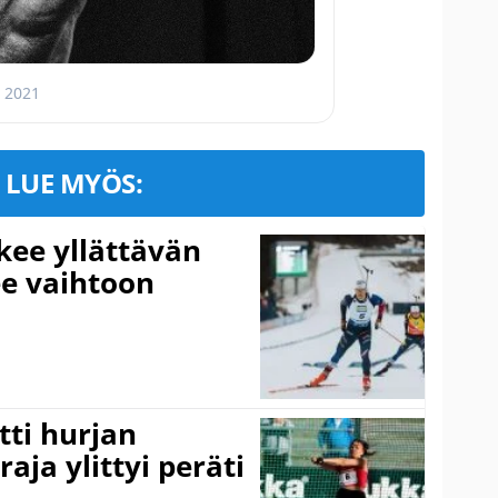
, 2021
LUE MYÖS:
kee yllättävän
ee vaihtoon
ti hurjan
aja ylittyi peräti