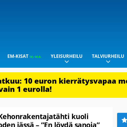
EM-KISAT
YLEISURHEILU
TALVIURHEILU
10.-16.8.
jatkuu: 10 euron kierrätysvapaa m
vain 1 eurolla!
 Kehonrakentajatähti kuoli
uoden iässä – ”En löydä sanoja”