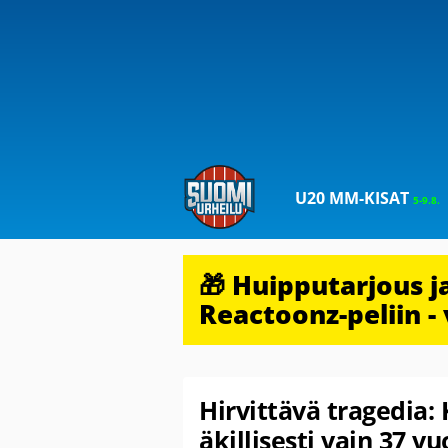
U20 MM-KISAT
5-9.8.
🎁 Huipputarjous 
Reactoonz-peliin - 
Hirvittävä tragedia:
äkillisesti vain 37 v