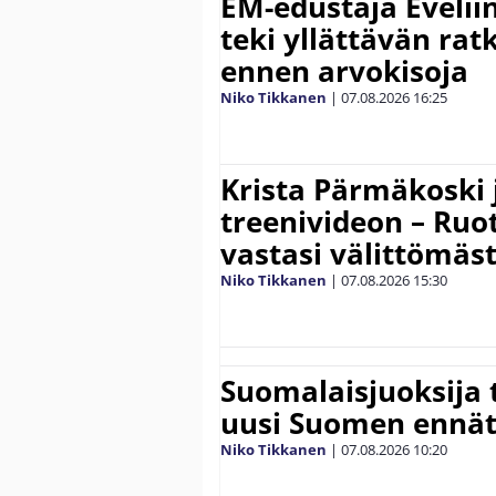
EM-edustaja Eveli
teki yllättävän rat
ennen arvokisoja
Niko Tikkanen
|
07.08.2026
16:25
Krista Pärmäkoski j
treenivideon – Ruot
vastasi välittömäst
Niko Tikkanen
|
07.08.2026
15:30
Suomalaisjuoksija t
uusi Suomen ennät
Niko Tikkanen
|
07.08.2026
10:20