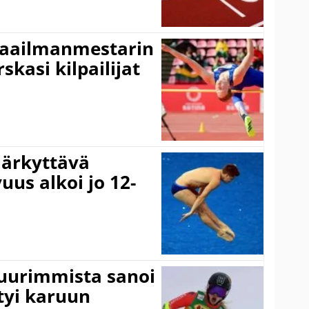
maailmanmestarin
skasi kilpailijat
järkyttävä
uus alkoi jo 12-
suurimmista sanoi
tyi karuun