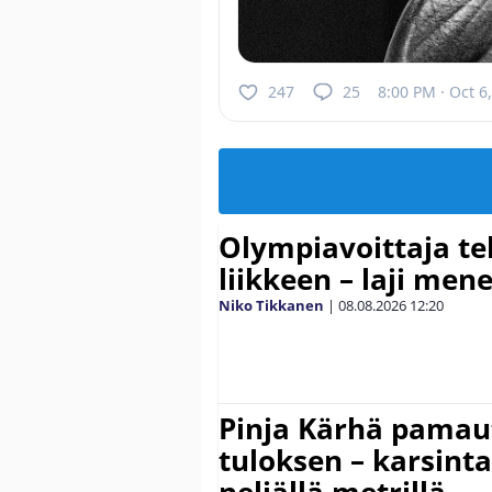
247
25
8:00 PM · Oct 6
Olympiavoittaja te
liikkeen – laji men
Niko Tikkanen
|
08.08.2026
12:20
Pinja Kärhä pamaut
tuloksen – karsintar
neljällä metrillä