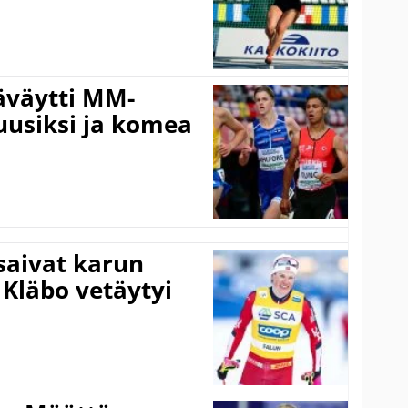
äväytti MM-
 uusiksi ja komea
 saivat karun
 Kläbo vetäytyi