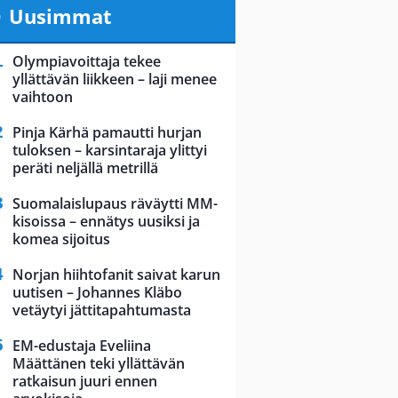
Uusimmat
Olympiavoittaja tekee
yllättävän liikkeen – laji menee
vaihtoon
Pinja Kärhä pamautti hurjan
tuloksen – karsintaraja ylittyi
peräti neljällä metrillä
Suomalaislupaus räväytti MM-
kisoissa – ennätys uusiksi ja
komea sijoitus
Norjan hiihtofanit saivat karun
uutisen – Johannes Kläbo
vetäytyi jättitapahtumasta
EM-edustaja Eveliina
Määttänen teki yllättävän
ratkaisun juuri ennen