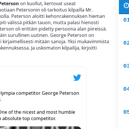
Peterson
on kuollut, kertovat useat
otiaan Petersonin oli tarkoitus kilpailla Mr.
iikolla. Peterson aloitti kehonrakennuksen hieman
iti välissä pitkän tauon, mutta palasi hienosti
terson oli erittäin pidetty persoona alan piireissä.
ttäin surullinen uutinen. George Peterson on
 Ei kirjaimellisesti mitään sanoja. Yksi mukavimmista
ennuksessa. Ja uskomaton kilpailija, kirjoitti
 Olympia competitor George Peterson
.
 One of the nicest and most humble
n absolute top competitor.