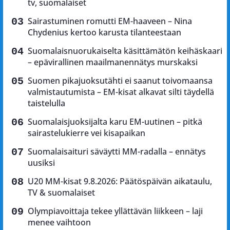
tv, suomalaiset
Sairastuminen romutti EM-haaveen – Nina
Chydenius kertoo karusta tilanteestaan
Suomalaisnuorukaiselta käsittämätön keihäskaari
– epävirallinen maailmanennätys murskaksi
Suomen pikajuoksutähti ei saanut toivomaansa
valmistautumista – EM-kisat alkavat silti täydellä
taistelulla
Suomalaisjuoksijalta karu EM-uutinen – pitkä
sairastelukierre vei kisapaikan
Suomalaisaituri säväytti MM-radalla – ennätys
uusiksi
U20 MM-kisat 9.8.2026: Päätöspäivän aikataulu,
TV & suomalaiset
Olympiavoittaja tekee yllättävän liikkeen – laji
menee vaihtoon