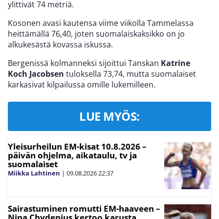
ylittivät 74 metriä.
Kosonen avasi kautensa viime viikolla Tammelassa
heittämällä 76,40, joten suomalaiskaksikko on jo
alkukesästä kovassa iskussa.
Bergenissä kolmanneksi sijoittui Tanskan
Katrine
Koch Jacobsen
tuloksella 73,74, mutta suomalaiset
karkasivat kilpailussa omille lukemilleen.
LUE MYÖS:
Yleisurheilun EM-kisat 10.8.2026 –
päivän ohjelma, aikataulu, tv ja
suomalaiset
Miikka Lahtinen
|
09.08.2026
22:37
Sairastuminen romutti EM-haaveen –
Nina Chydenius kertoo karusta