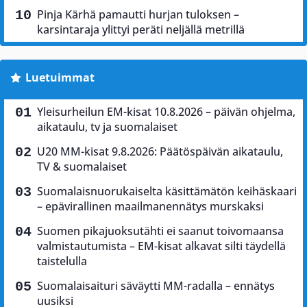
Pinja Kärhä pamautti hurjan tuloksen –
karsintaraja ylittyi peräti neljällä metrillä
Luetuimmat
Yleisurheilun EM-kisat 10.8.2026 – päivän ohjelma,
aikataulu, tv ja suomalaiset
U20 MM-kisat 9.8.2026: Päätöspäivän aikataulu,
TV & suomalaiset
Suomalaisnuorukaiselta käsittämätön keihäskaari
– epävirallinen maailmanennätys murskaksi
Suomen pikajuoksutähti ei saanut toivomaansa
valmistautumista – EM-kisat alkavat silti täydellä
taistelulla
Suomalaisaituri säväytti MM-radalla – ennätys
uusiksi