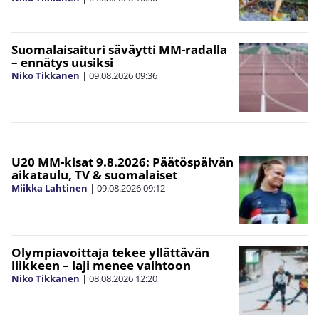
Suomalaisaituri säväytti MM-radalla
– ennätys uusiksi
Niko Tikkanen
|
09.08.2026
09:36
U20 MM-kisat 9.8.2026: Päätöspäivän
aikataulu, TV & suomalaiset
Miikka Lahtinen
|
09.08.2026
09:12
Olympiavoittaja tekee yllättävän
liikkeen – laji menee vaihtoon
Niko Tikkanen
|
08.08.2026
12:20