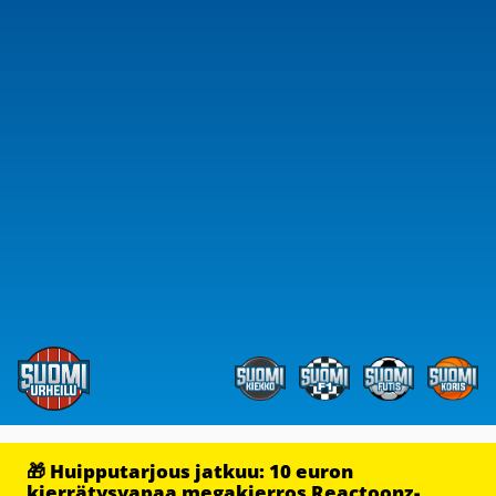
🎁 Huipputarjous jatkuu: 10 euron
kierrätysvapaa megakierros Reactoonz-