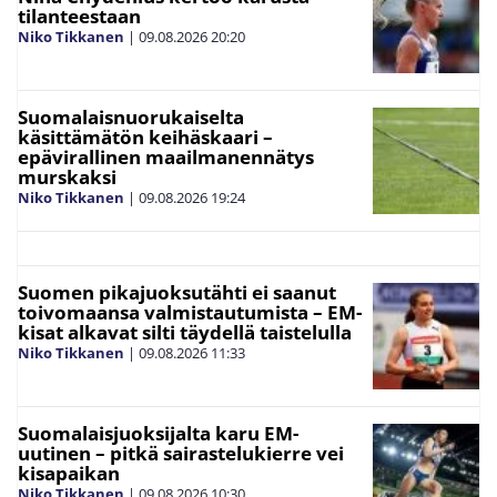
tilanteestaan
Niko Tikkanen
|
09.08.2026
20:20
Suomalaisnuorukaiselta
käsittämätön keihäskaari –
epävirallinen maailmanennätys
murskaksi
Niko Tikkanen
|
09.08.2026
19:24
Suomen pikajuoksutähti ei saanut
toivomaansa valmistautumista – EM-
kisat alkavat silti täydellä taistelulla
Niko Tikkanen
|
09.08.2026
11:33
Suomalaisjuoksijalta karu EM-
uutinen – pitkä sairastelukierre vei
kisapaikan
Niko Tikkanen
|
09.08.2026
10:30