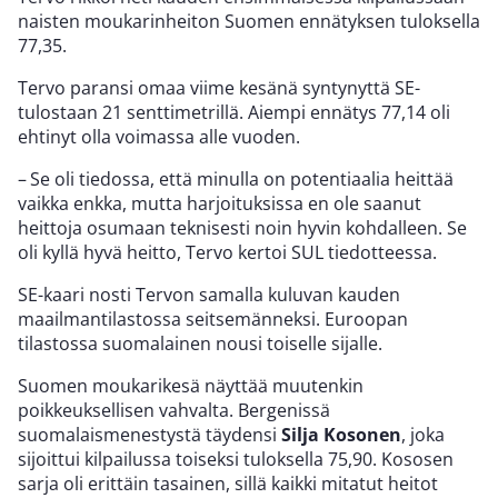
naisten moukarinheiton Suomen ennätyksen tuloksella
77,35.
Tervo paransi omaa viime kesänä syntynyttä SE-
tulostaan 21 senttimetrillä. Aiempi ennätys 77,14 oli
ehtinyt olla voimassa alle vuoden.
– Se oli tiedossa, että minulla on potentiaalia heittää
vaikka enkka, mutta harjoituksissa en ole saanut
heittoja osumaan teknisesti noin hyvin kohdalleen. Se
oli kyllä hyvä heitto, Tervo kertoi SUL tiedotteessa.
SE-kaari nosti Tervon samalla kuluvan kauden
maailmantilastossa seitsemänneksi. Euroopan
tilastossa suomalainen nousi toiselle sijalle.
Suomen moukarikesä näyttää muutenkin
poikkeuksellisen vahvalta. Bergenissä
suomalaismenestystä täydensi
Silja Kosonen
, joka
sijoittui kilpailussa toiseksi tuloksella 75,90. Kososen
sarja oli erittäin tasainen, sillä kaikki mitatut heitot