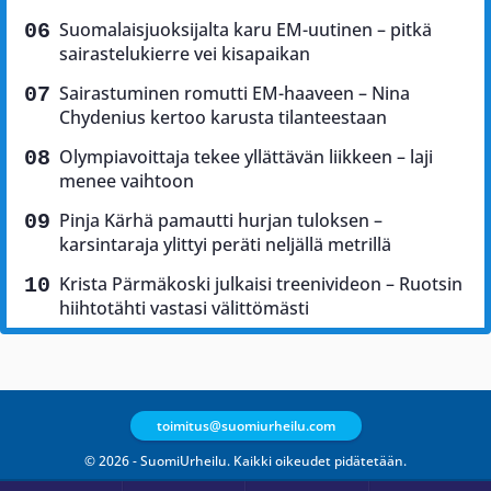
Suomalaisjuoksijalta karu EM-uutinen – pitkä
sairastelukierre vei kisapaikan
Sairastuminen romutti EM-haaveen – Nina
Chydenius kertoo karusta tilanteestaan
Olympiavoittaja tekee yllättävän liikkeen – laji
menee vaihtoon
Pinja Kärhä pamautti hurjan tuloksen –
karsintaraja ylittyi peräti neljällä metrillä
Krista Pärmäkoski julkaisi treenivideon – Ruotsin
hiihtotähti vastasi välittömästi
toimitus@suomiurheilu.com
© 2026 - SuomiUrheilu. Kaikki oikeudet pidätetään.