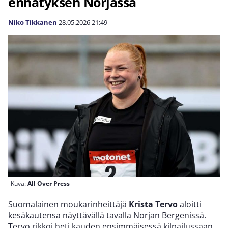
ennätyksen Norjassa
Niko Tikkanen
28.05.2026
21:49
Kuva:
All Over Press
Suomalainen moukarinheittäjä
Krista Tervo
aloitti
kesäkautensa näyttävällä tavalla Norjan Bergenissä.
Tervo rikkoi heti kauden ensimmäisessä kilpailussaan