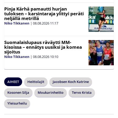
Pinja Kärhä pamautti hurjan
tuloksen – karsintaraja ylittyi peräti
neljällä metrillä
Niko Tikkanen
|
08.08.2026
11:17
Suomalaislupaus räväytti MM-
kisoissa – ennätys uusiksi ja komea
sijoitus
Niko Tikkanen
|
08.08.2026
10:10
AIHEET
Heittolajit
Jacobsen Koch Katrine
Kosonen Silja
Moukarinheitto
Tervo Krista
Yleisurheilu