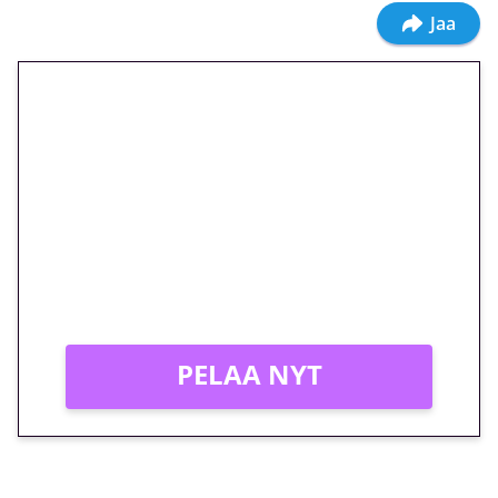
Jaa
🎁 Huipputarjous jatkuu: 10
euron kierrätysvapaa
megakierros Reactoonz-
peliin – vain 1 eurolla!
Peli: Reactoonz
Vain uusille asiakkaille!
PELAA NYT