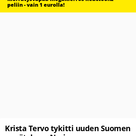
peliin - vain 1 eurolla!
Krista Tervo tykitti uuden Suomen