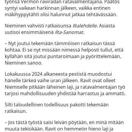
työnsä Vermon raviradan ratavalmentajana. Päätös
syntyi vaikean harkinnan jälkeen, vaikka entinen
mäkihyppytähti olisi halunnut jatkaa tehtävässään.
Nieminen vahvisti ratkaisunsa
Iltalehdelle
. Asiasta
uutisoi ensimmäisenä
Ilta-Sanomat
.
– Nyt joutui tekemään tämmöisen ratkaisun tässä
kohtaa. Ei se nyt missään nimessä helposti tullut, että
kyllähän sitä joutui puntaroimaan ja pyörittelemään,
Nieminen sanoo.
Lokakuussa 2024 alkaneesta pestistä muodostui
hänelle tärkeä vaihe uran jälkeen. Ravit ovat olleet
Niemiselle pitkään läheinen laji, ja ratavalmentajan työ
tarjosi mahdollisuuden yhdistää harrastus ja ammatti.
Silti taloudellinen todellisuus pakotti tekemään
ratkaisun.
– Jos tästä työstä saisi leivän pöytään, en minä mitään
muuta tekisikään. Ravit on hemmetin hieno laji ja