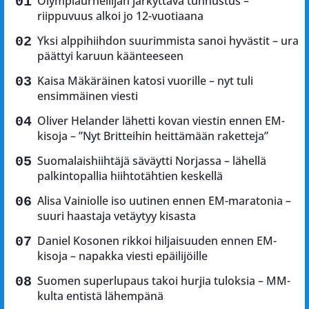
Olympiaurheilijan järkyttävä tunnustus –
riippuvuus alkoi jo 12-vuotiaana
Yksi alppihiihdon suurimmista sanoi hyvästit – ura
päättyi karuun käänteeseen
Kaisa Mäkäräinen katosi vuorille – nyt tuli
ensimmäinen viesti
Oliver Helander lähetti kovan viestin ennen EM-
kisoja – ”Nyt Britteihin heittämään raketteja”
Suomalaishiihtäjä säväytti Norjassa – lähellä
palkintopallia hiihtotähtien keskellä
Alisa Vainiolle iso uutinen ennen EM-maratonia –
suuri haastaja vetäytyy kisasta
Daniel Kosonen rikkoi hiljaisuuden ennen EM-
kisoja – napakka viesti epäilijöille
Suomen superlupaus takoi hurjia tuloksia – MM-
kulta entistä lähempänä