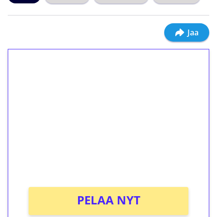
Jaa
1€ = 10€ arvosta
ilmaiskierroksia ilman
kierrätystä!
Talleta 1€
Saat heti 50 ilmaiskierrosta Tuohi 1000 -
peliin (arvo 0,20€ per kierros)!
Ei kierrätysvaatimusta!
PELAA NYT