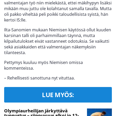
valmentajan työ niin mielekästä, ettei mäkihypyn lisäksi
mikään muu juttu ole kolahtanut samalla tavalla. Mutta
oli pakko viheltää peli poikki taloudellisista syistä, hän
kertoi IS:lle.
Ilta-Sanomien mukaan Niemisen käytössä ollut kuuden
karsinan talli oli parhaimmillaan täynnä, mutta
kilpailutulokset eivät vastanneet odotuksia. Se vaikutti
sekä asiakkaiden että valmentajan näkemyksiin
tilanteesta.
Pettymys kuuluu myös Niemisen omissa
kommenteissa.
– Rehellisesti sanottuna nyt vituttaa.
LUE MYÖS:
Olympiaurheilijan järkyttävä
tunnustus – riippuvuus alkoi jo 12-