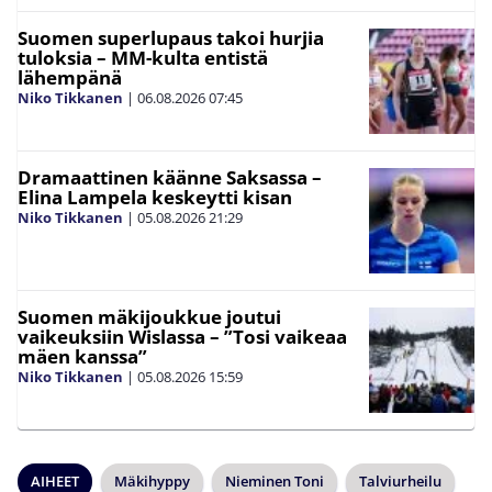
Suomen superlupaus takoi hurjia
tuloksia – MM-kulta entistä
lähempänä
Niko Tikkanen
|
06.08.2026
07:45
Dramaattinen käänne Saksassa –
Elina Lampela keskeytti kisan
Niko Tikkanen
|
05.08.2026
21:29
Suomen mäkijoukkue joutui
vaikeuksiin Wislassa – ”Tosi vaikeaa
mäen kanssa”
Niko Tikkanen
|
05.08.2026
15:59
AIHEET
Mäkihyppy
Nieminen Toni
Talviurheilu