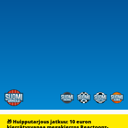
🎁 Huipputarjous jatkuu: 10 euron
kierrätysvapaa megakierros Reactoonz-