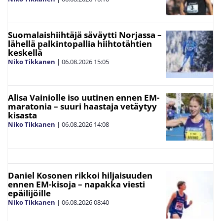
Suomalaishiihtäjä säväytti Norjassa –
lähellä palkintopallia hiihtotähtien
keskellä
Niko Tikkanen
|
06.08.2026
15:05
Alisa Vainiolle iso uutinen ennen EM-
maratonia – suuri haastaja vetäytyy
kisasta
Niko Tikkanen
|
06.08.2026
14:08
Daniel Kosonen rikkoi hiljaisuuden
ennen EM-kisoja – napakka viesti
epäilijöille
Niko Tikkanen
|
06.08.2026
08:40