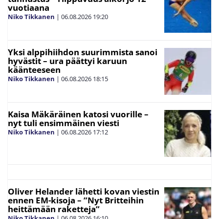
vuotiaana
Niko Tikkanen
|
06.08.2026
19:20
Yksi alppihiihdon suurimmista sanoi
hyvästit – ura päättyi karuun
käänteeseen
Niko Tikkanen
|
06.08.2026
18:15
Kaisa Mäkäräinen katosi vuorille –
nyt tuli ensimmäinen viesti
Niko Tikkanen
|
06.08.2026
17:12
Oliver Helander lähetti kovan viestin
ennen EM-kisoja – ”Nyt Britteihin
heittämään raketteja”
Niko Tikkanen
|
06.08.2026
16:10