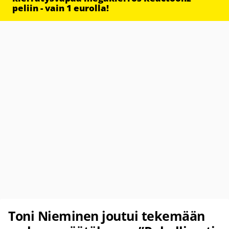
peliin - vain 1 eurolla!
Toni Nieminen joutui tekemään