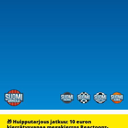
🎁 Huipputarjous jatkuu: 10 euron
kierrätysvapaa megakierros Reactoonz-