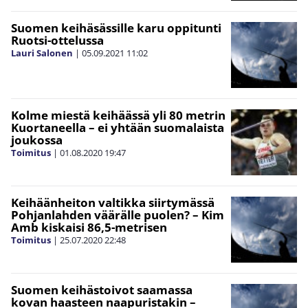
Suomen keihäsässille karu oppitunti
Ruotsi-ottelussa
Lauri Salonen
|
05.09.2021
11:02
Kolme miestä keihäässä yli 80 metrin
Kuortaneella – ei yhtään suomalaista
joukossa
Toimitus
|
01.08.2020
19:47
Keihäänheiton valtikka siirtymässä
Pohjanlahden väärälle puolen? – Kim
Amb kiskaisi 86,5-metrisen
Toimitus
|
25.07.2020
22:48
Suomen keihästoivot saamassa
kovan haasteen naapuristakin –