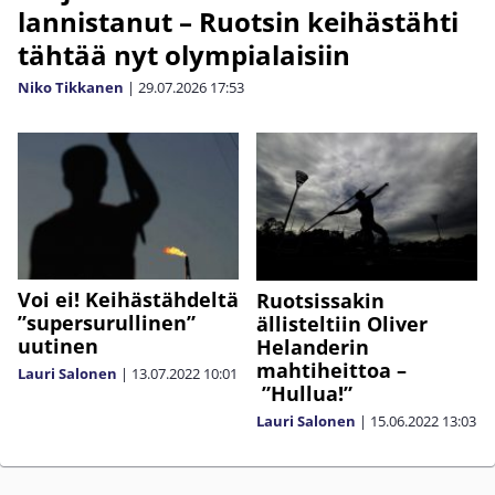
lannistanut – Ruotsin keihästähti
tähtää nyt olympialaisiin
Niko Tikkanen
|
29.07.2026
17:53
Voi ei! Keihästähdeltä
Ruotsissakin
”supersurullinen”
ällisteltiin Oliver
uutinen
Helanderin
mahtiheittoa –
Lauri Salonen
|
13.07.2022
10:01
”Hullua!”
Lauri Salonen
|
15.06.2022
13:03