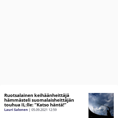
Ruotsalainen keihäänheittäjä
hämmästeli suomalaisheittäjän
touhua IL:lle: ”Katso häntä!”
Lauri Salonen
|
05.09.2021
12:59