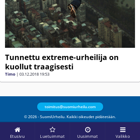
Tunnettu extreme-urheilija on
kuollut traagisesti
Timo
|
03.12.2018
19:53
toimitus@suomiurheilu.com
© 2026 - SuomiUrheilu. Kaikki oikeudet pidätetään.
Etusivu
Luetuimmat
Uusimmat
Valikko