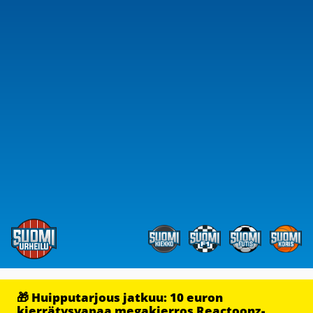
🎁 Huipputarjous jatkuu: 10 euron
kierrätysvapaa megakierros Reactoonz-