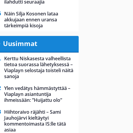
ilahdutti seuraajia
Näin Silja Kosonen lataa
akkujaan ennen uransa
tärkeimpiä kisoja
Uusimmat
Kerttu Niskasesta valheellista
tietoa suorassa lähetyksessä –
Viaplayn selostaja toisteli näitä
sanoja
Ylen vedätys hämmästyttää –
Viaplayn asiantuntija
ihmeissään: ”Huijattu olo”
Hiihtoraivo räjähti – Sami
Jauhojärvi kieltäytyi
kommentoimasta IS:lle tätä
asiaa