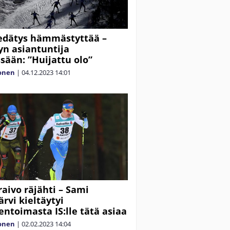
edätys hämmästyttää –
yn asiantuntija
sään: ”Huijattu olo”
lonen
|
04.12.2023
14:01
raivo räjähti – Sami
ärvi kieltäytyi
toimasta IS:lle tätä asiaa
lonen
|
02.02.2023
14:04