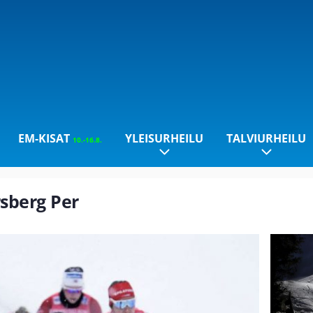
EM-KISAT
YLEISURHEILU
TALVIURHEILU
10.-16.8.
rsberg Per