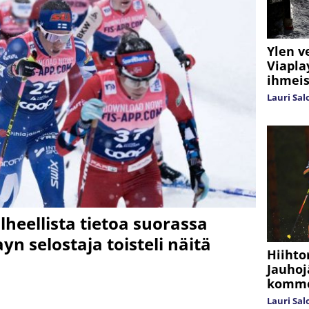
Ylen v
Viapla
ihmeis
Lauri Sa
lheellista tietoa suorassa
yn selostaja toisteli näitä
Hiihto
Jauhoj
kommen
Lauri Sa